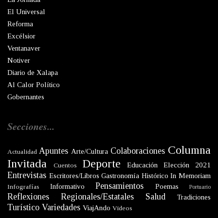
El Universal
Reforma
Excélsior
Ventanaver
Notiver
Diario de Xalapa
Al Calor Político
Gobernantes
Secciones...
Columna
Apuntes
Colaboraciones
Arte/Cultura
Actualidad
Invitada
Deporte
Educación
Elección 2021
Cuentos
Entrevistas
Escritores/Libros
Gastronomía
Histórico
In Memoriam
Pensamientos
Informativo
Poemas
Infografías
Portuario
Reflexiones
Regionales/Estatales
Salud
Tradiciones
Turístico
Variedades
ViajAndo
Videos