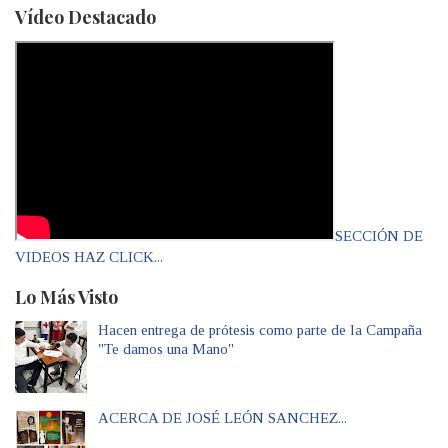
Vídeo Destacado
SECCIÓN DE
VIDEOS HAZ CLICK...
Lo Más Visto
Hacen entrega de prótesis como parte de la Campaña
"Te damos una Mano"
ACERCA DE JOSÉ LEÓN SANCHEZ...