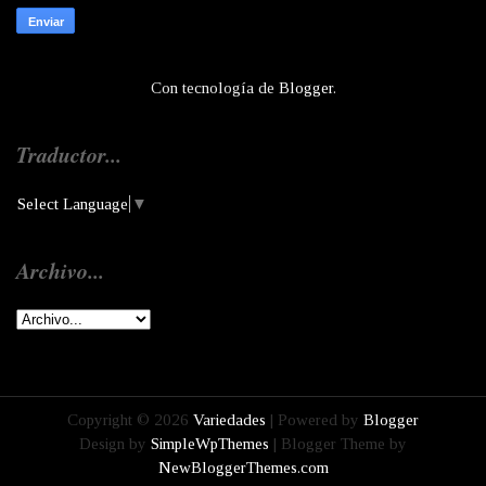
Con tecnología de
Blogger
.
Traductor...
Select Language
▼
Archivo...
Copyright ©
2026
Variedades
| Powered by
Blogger
Design by
SimpleWpThemes
| Blogger Theme by
NewBloggerThemes.com