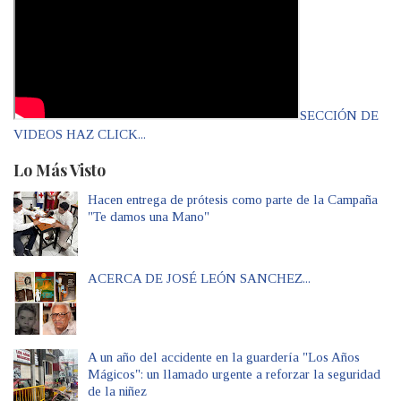
SECCIÓN DE
VIDEOS HAZ CLICK...
Lo Más Visto
Hacen entrega de prótesis como parte de la Campaña
"Te damos una Mano"
ACERCA DE JOSÉ LEÓN SANCHEZ...
A un año del accidente en la guardería "Los Años
Mágicos": un llamado urgente a reforzar la seguridad
de la niñez