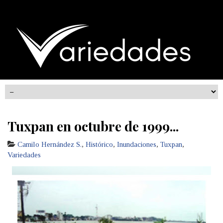
Tuxpan en octubre de 1999...
Camilo Hernández S.
,
Histórico
,
Inundaciones
,
Tuxpan
,
Variedades