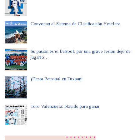
Convocan al Sistema de Clasificación Hotelera
Su pasión es el béisbol, por una grave lesión dejó de
jugarlo…
¡Fiesta Patronal en Tuxpan!
Toro Valenzuela: Nacido para ganar