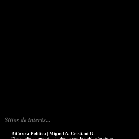
Sitios de interés...
Bitácora Política | Miguel A. Cristiani G.
El incendio se apagó… la deuda con la población sigue