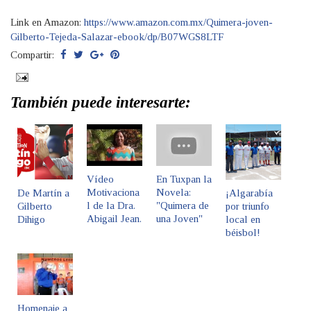
Link en Amazon:
https://www.amazon.com.mx/Quimera-joven-
Gilberto-Tejeda-Salazar-ebook/dp/B07WGS8LTF
Compartir:
También puede interesarte:
Vídeo
En Tuxpan la
Motivaciona
Novela:
De Martín a
¡Algarabía
l de la Dra.
"Quimera de
Gilberto
por triunfo
Abigail Jean.
una Joven"
Dihigo
local en
béisbol!
Homenaje a