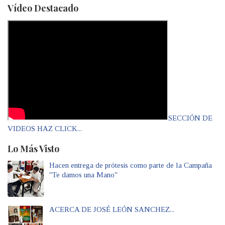
Vídeo Destacado
SECCIÓN DE
VIDEOS HAZ CLICK...
Lo Más Visto
Hacen entrega de prótesis como parte de la Campaña
"Te damos una Mano"
ACERCA DE JOSÉ LEÓN SANCHEZ...