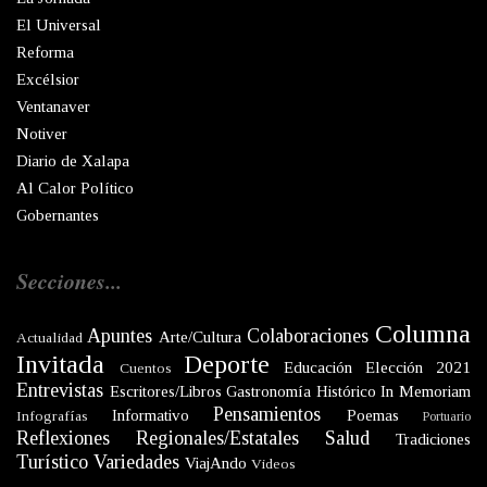
El Universal
Reforma
Excélsior
Ventanaver
Notiver
Diario de Xalapa
Al Calor Político
Gobernantes
Secciones...
Columna
Apuntes
Colaboraciones
Arte/Cultura
Actualidad
Invitada
Deporte
Educación
Elección 2021
Cuentos
Entrevistas
Escritores/Libros
Gastronomía
Histórico
In Memoriam
Pensamientos
Informativo
Poemas
Infografías
Portuario
Reflexiones
Regionales/Estatales
Salud
Tradiciones
Turístico
Variedades
ViajAndo
Videos