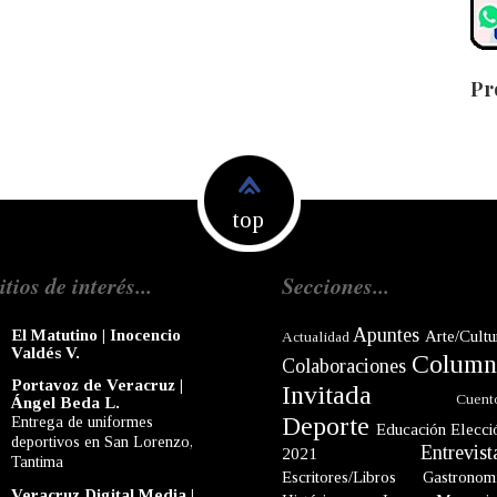
Pr
top
itios de interés...
Secciones...
Apuntes
El Matutino | Inocencio
Arte/Cultu
Actualidad
Valdés V.
Column
Colaboraciones
Portavoz de Veracruz |
Invitada
Cuent
Ángel Beda L.
Deporte
Entrega de uniformes
Educación
Elecci
deportivos en San Lorenzo,
Entrevist
2021
Tantima
Escritores/Libros
Gastronom
Veracruz Digital Media |