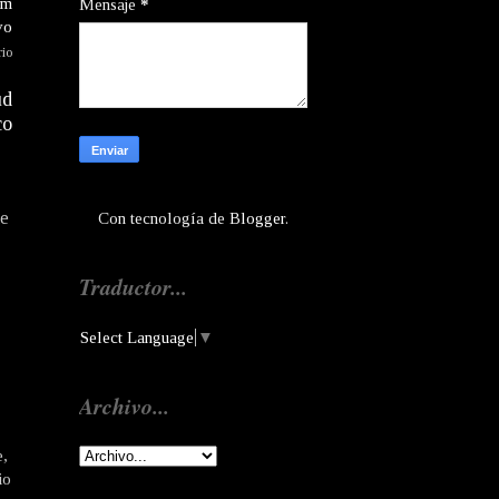
am
Mensaje
*
vo
rio
ud
co
te
Con tecnología de
Blogger
.
Traductor...
Select Language
▼
Archivo...
e,
io