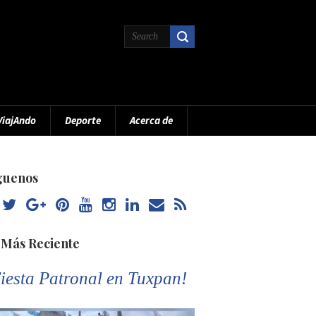
ViajAndo
Deporte
Acerca de
guenos
 Más Reciente
iesta Patronal en Tuxpan!