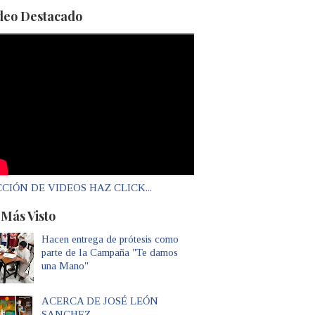
deo Destacado
CIÓN DE VIDEOS HAZ CLICK...
 Más Visto
Hacen entrega de prótesis como
parte de la Campaña "Te damos
una Mano"
ACERCA DE JOSÉ LEÓN
SANCHEZ...