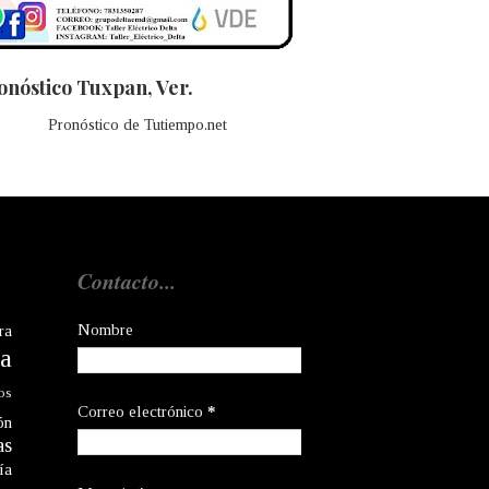
onóstico Tuxpan, Ver.
Pronóstico de Tutiempo.net
Contacto...
Nombre
ra
a
os
Correo electrónico
*
ón
as
ía