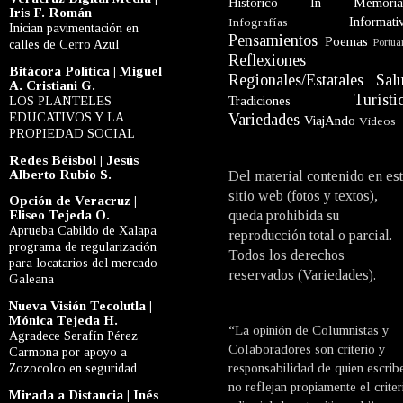
Histórico
In Memori
Iris F. Román
Informati
Infografías
Inician pavimentación en
Pensamientos
Poemas
Portua
calles de Cerro Azul
Reflexiones
Bitácora Política | Miguel
Regionales/Estatales
Sal
A. Cristiani G.
Turísti
LOS PLANTELES
Tradiciones
EDUCATIVOS Y LA
Variedades
ViajAndo
Videos
PROPIEDAD SOCIAL
Redes Béisbol | Jesús
Alberto Rubio S.
Del material contenido en es
sitio web (fotos y textos),
Opción de Veracruz |
Eliseo Tejeda O.
queda prohibida su
Aprueba Cabildo de Xalapa
reproducción total o parcial.
programa de regularización
Todos los derechos
para locatarios del mercado
reservados (Variedades).
Galeana
Nueva Visión Tecolutla |
Mónica Tejeda H.
“La opinión de Columnistas y
Agradece Serafín Pérez
Colaboradores son criterio y
Carmona por apoyo a
Zozocolco en seguridad
responsabilidad de quien escrib
no reflejan propiamente el criter
Mirada a Distancia | Inés