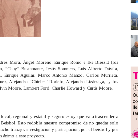
ndrés Mora, Ángel Moreno, Enrique Romo e Ike Blessitt (los
ia, “Chuy” Bustamante, Jesús Sommers, Luis Alberto Dávila,
a, Enrique Aguilar, Marco Antonio Manzo, Carlos Murrieta,
uez, Alejandro “Chicles” Rodelo, Alejandro Lizárraga, y los
 Alvin Moore, Lambert Ford, Charlie Howard y Curtis Moore.
local, regional y estatal y seguro estoy que va a trascender a
e Beisbol. Esto redobla nuestro compromiso de no quedar solo
cho trabajo, investigación y participación, por el beisbol y por
n ánimo a este proyecto.