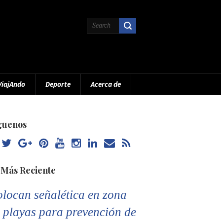
ViajAndo
Deporte
Acerca de
guenos
 Más Reciente
locan señalética en zona
 playas para prevención de