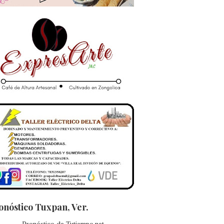
onóstico Tuxpan, Ver.