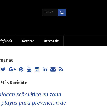
ViajAndo
Deporte
Acerca de
guenos
 Más Reciente
locan señalética en zona
 playas para prevención de