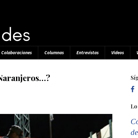
Colaboraciones
Columnas
Entrevistas
Videos
 Naranjeros…?
Sí
Lo
Co
de