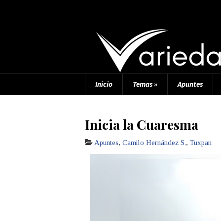
Inicio
Temas
»
Apuntes
Inicia la Cuaresma
Apuntes
,
Camilo Hernández S.
,
Tuxpan