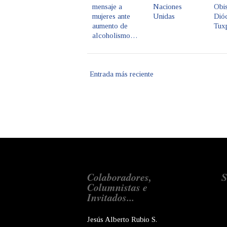
mensaje a
Naciones
Obis
mujeres ante
Unidas
Dióc
aumento de
Tux
alcoholismo…
Entrada más reciente
Colaboradores,
S
Columnistas e
Invitados...
Jesús Alberto Rubio S.