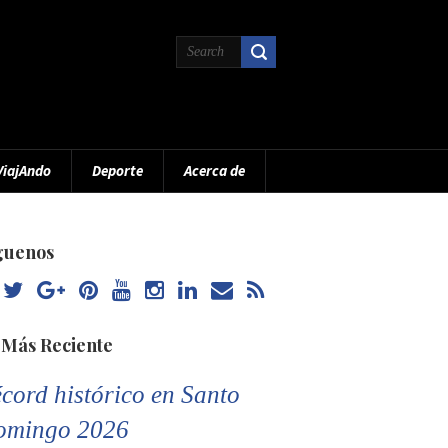
ViajAndo
Deporte
Acerca de
guenos
 Más Reciente
cord histórico en Santo
omingo 2026