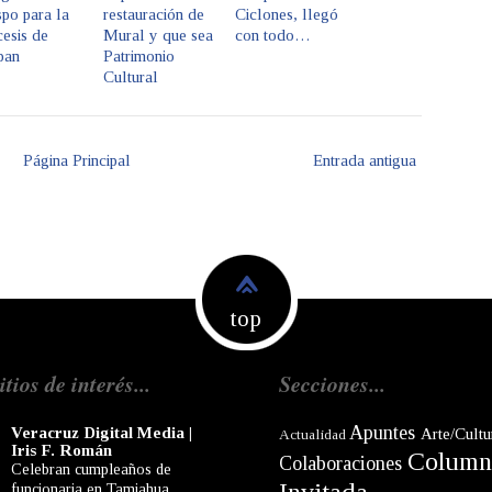
po para la
restauración de
Ciclones, llegó
esis de
Mural y que sea
con todo…
pan
Patrimonio
Cultural
Página Principal
Entrada antigua
top
itios de interés...
Secciones...
Apuntes
Veracruz Digital Media |
Arte/Cultu
Actualidad
Iris F. Román
Column
Colaboraciones
Celebran cumpleaños de
funcionaria en Tamiahua