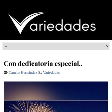
Con dedicatoria especial..
Camilo Hernández S.
,
Variedades