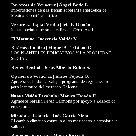
Portavoz de Veracruz | Ángel Beda L.
Importaciones de gas frenan soberanía energética de
México: Comité científico
Veracruz Digital Media | Iris F. Román
Inician pavimentación en calles de Cerro Azul
El Matutino | Inocencio Valdés V.
Bitácora Política | Miguel A. Cristiani G.
LOS PLANTELES EDUCATIVOS Y LA PROPIEDAD
SOCIAL
Redes Béisbol | Jesús Alberto Rubio S.
Opción de Veracruz | Eliseo Tejeda O.
Aprueba Cabildo de Xalapa programa de regularización
para locatarios del mercado Galeana
Nueva Visión Tecolutla | Mónica Tejeda H.
Agradece Serafín Pérez Carmona por apoyo a Zozocolco
en seguridad
Mirada a Distancia | Inés García Nieto
El cambio climático estimula a los mexicanos a cambiar sus
cultivos
Regiones Veracruz | Mayra Rojas S.