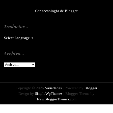
Con tecnología de
Blogger
.
Traductor...
Select Language
▼
Archivo...
Copyright ©
2026
Variedades
| Powered by
Blogger
Design by
SimpleWpThemes
| Blogger Theme by
NewBloggerThemes.com