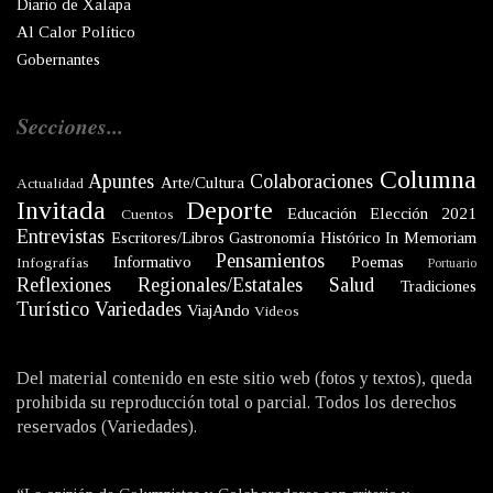
Diario de Xalapa
Al Calor Político
Gobernantes
Secciones...
Columna
Apuntes
Colaboraciones
Arte/Cultura
Actualidad
Invitada
Deporte
Educación
Elección 2021
Cuentos
Entrevistas
Escritores/Libros
Gastronomía
Histórico
In Memoriam
Pensamientos
Informativo
Poemas
Infografías
Portuario
Reflexiones
Regionales/Estatales
Salud
Tradiciones
Turístico
Variedades
ViajAndo
Videos
Del material contenido en este sitio web (fotos y textos), queda
prohibida su reproducción total o parcial. Todos los derechos
reservados (Variedades).