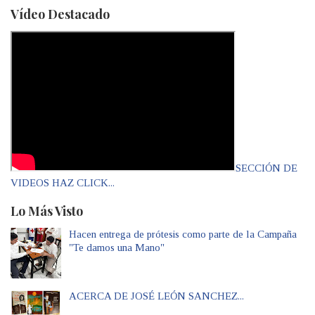
Vídeo Destacado
SECCIÓN DE
VIDEOS HAZ CLICK...
Lo Más Visto
Hacen entrega de prótesis como parte de la Campaña
"Te damos una Mano"
ACERCA DE JOSÉ LEÓN SANCHEZ...