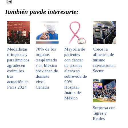
También puede interesarte:
Medallistas
70% de los
Mayoría de
Crece la
olímpicos y
órganos
pacientes
afluencia de
paralímpicos
trasplantado
con cáncer
turismo
agradecen
s en México
de tiroides
internacional:
estímulos
provienen de
alcanzan
Sectur
tras
donante
sobrevida de
actuación en
vivo:
90%:
París 2024
Cenatra
Hospital
Juárez de
México
Sorpresa con
Tigres y
Reales