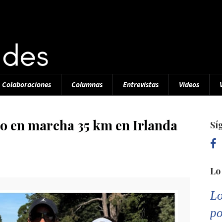
Colaboraciones
Columnas
Entrevistas
Videos
co en marcha 35 km en Irlanda
Sí
Lo
Lo
po