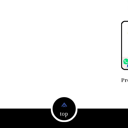
Pr
top