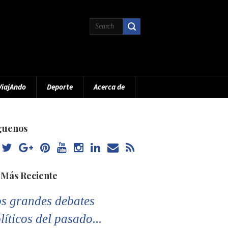
ViajAndo
Deporte
Acerca de
guenos
 Más Reciente
s grandes debates
líticos del pasado...