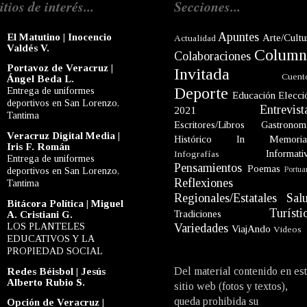
itios de interés...
Secciones...
Apuntes
El Matutino | Inocencio
Arte/Cultu
Actualidad
Valdés V.
Column
Colaboraciones
Portavoz de Veracruz |
Invitada
Cuent
Ángel Beda L.
Deporte
Entrega de uniformes
Educación
Elecci
deportivos en San Lorenzo,
Entrevist
2021
Tantima
Escritores/Libros
Gastronom
Veracruz Digital Media |
Histórico
In Memori
Iris F. Román
Informati
Infografías
Entrega de uniformes
Pensamientos
Poemas
Portua
deportivos en San Lorenzo,
Reflexiones
Tantima
Regionales/Estatales
Sal
Bitácora Política | Miguel
Turísti
Tradiciones
A. Cristiani G.
LOS PLANTELES
Variedades
ViajAndo
Videos
EDUCATIVOS Y LA
PROPIEDAD SOCIAL
Del material contenido en es
Redes Béisbol | Jesús
Alberto Rubio S.
sitio web (fotos y textos),
queda prohibida su
Opción de Veracruz |