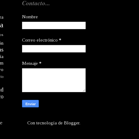
Contacto...
Nombre
ra
a
os
Correo electrónico
*
ón
as
ía
am
Mensaje
*
vo
rio
ud
co
te
Con tecnología de
Blogger
.