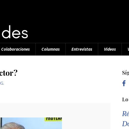
Colaboraciones
Columnas
Entrevistas
Videos
ctor?
Sí
 G.
Lo
Ré
D