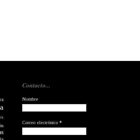
Contacto...
Nombre
ra
a
os
Correo electrónico
*
ón
as
ía