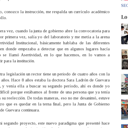
SEC
, conozco la instrucción, me respalda un currículo académico
Lo
llo.
era vez, cuando la junta de gobierno abre la convocatoria para
or primera vez, salía yo del laboratorio y me metía a la arena
rtividad Institucional, básicamente hablaba de las diferentes
, en donde empezaba a detectar que en algunos lugares hacía
eso se llamó Asertividad, en lo que hacemos, en lo vamos a
para la institución.
a legislación un rector tiene un periodo de cuatro años con la
o años. Hace 8 años estaba la doctora Sara Ladrón de Guevara
, y venía ella a buscar su segundo período, ahí es donde yo
difícil porque estábamos al frente de una persona que ya tenía
ba su reelección. De todas maneras, eso no me desanimó, estuve
tro que es quedar en la terna final, pero la Junta de Gobierno
 de Guevara continuara.
mi segundo proyecto, este nuevo paradigma que presenté hace