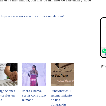
e es la más antigua, con más de mil años de existencia y sigue
a
https://www.xn--bitacoraspolticas-ovb.com/
Pr
ugnaciones
Mara Chama,
Funcionarios: El
torales en
servir con rostro
incumplimiento
ea
humano
de una
obligación