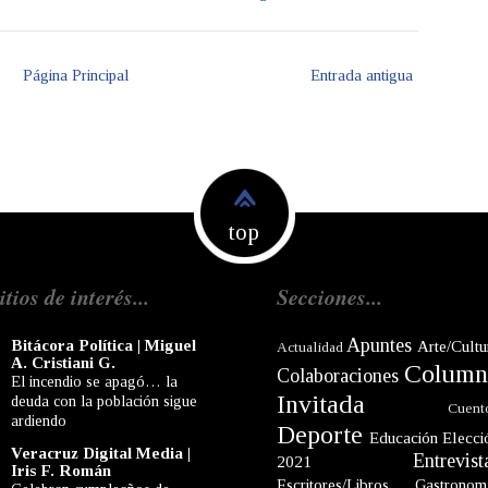
Página Principal
Entrada antigua
top
itios de interés...
Secciones...
Apuntes
Bitácora Política | Miguel
Arte/Cultu
Actualidad
A. Cristiani G.
Column
Colaboraciones
El incendio se apagó… la
Invitada
deuda con la población sigue
Cuent
ardiendo
Deporte
Educación
Elecci
Veracruz Digital Media |
Entrevist
2021
Iris F. Román
Escritores/Libros
Gastronom