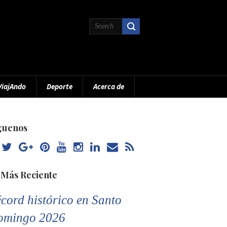
ViajAndo
Deporte
Acerca de
guenos
 Más Reciente
cord histórico en Santo
omingo 2026