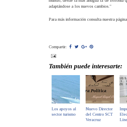
mundo, desde la más antigua la de Bolonia qu
adaptándose a los nuevos cambios.”
Para más información consulta nuestra págin
Compartir:
También puede interesarte:
Los apoyos al
Nuevo Director
Imp
sector turismo
del Centro SCT
Elec
Veracruz
Lín