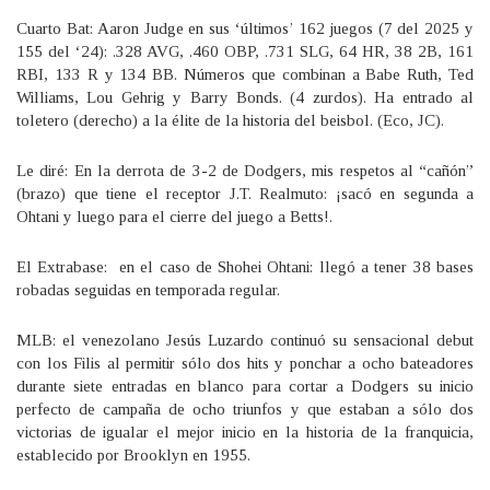
Cuarto Bat: Aaron Judge en sus ‘últimos’ 162 juegos (7 del 2025 y
155 del ‘24): .328 AVG, .460 OBP, .731 SLG, 64 HR, 38 2B, 161
RBI, 133 R y 134 BB. Números que combinan a Babe Ruth, Ted
Williams, Lou Gehrig y Barry Bonds. (4 zurdos). Ha entrado al
toletero (derecho) a la élite de la historia del beisbol. (Eco, JC).
Le diré: En la derrota de 3-2 de Dodgers, mis respetos al “cañón”
(brazo) que tiene el receptor J.T. Realmuto: ¡sacó en segunda a
Ohtani y luego para el cierre del juego a Betts!.
El Extrabase: en el caso de Shohei Ohtani: llegó a tener 38 bases
robadas seguidas en temporada regular.
MLB: el venezolano Jesús Luzardo continuó su sensacional debut
con los Filis al permitir sólo dos hits y ponchar a ocho bateadores
durante siete entradas en blanco para cortar a Dodgers su inicio
perfecto de campaña de ocho triunfos y que estaban a sólo dos
victorias de igualar el mejor inicio en la historia de la franquicia,
establecido por Brooklyn en 1955.