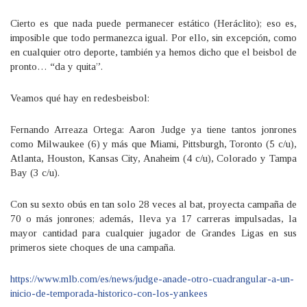
Cierto es que nada puede permanecer estático (Heráclito); eso es,
imposible que todo permanezca igual. Por ello, sin excepción, como
en cualquier otro deporte, también ya hemos dicho que el beisbol de
pronto… “da y quita”.
Veamos qué hay en redesbeisbol:
Fernando Arreaza Ortega: Aaron Judge ya tiene tantos jonrones
como Milwaukee (6) y más que Miami, Pittsburgh, Toronto (5 c/u),
Atlanta, Houston, Kansas City, Anaheim (4 c/u), Colorado y Tampa
Bay (3 c/u).
Con su sexto obús en tan solo 28 veces al bat, proyecta campaña de
70 o más jonrones; además, lleva ya 17 carreras impulsadas, la
mayor cantidad para cualquier jugador de Grandes Ligas en sus
primeros siete choques de una campaña.
https://www.mlb.com/es/news/judge-anade-otro-cuadrangular-a-un-
inicio-de-temporada-historico-con-los-yankees