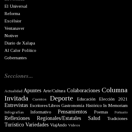
El Universal
Reforma
Excélsior
Ventanaver
Notiver
Diario de Xalapa
Al Calor Político
Gobernantes
Secciones...
Columna
Apuntes
Colaboraciones
Arte/Cultura
Actualidad
Invitada
Deporte
Educación
Elección 2021
Cuentos
Entrevistas
Escritores/Libros
Gastronomía
Histórico
In Memoriam
Pensamientos
Informativo
Poemas
Infografías
Portuario
Reflexiones
Regionales/Estatales
Salud
Tradiciones
Turístico
Variedades
ViajAndo
Videos