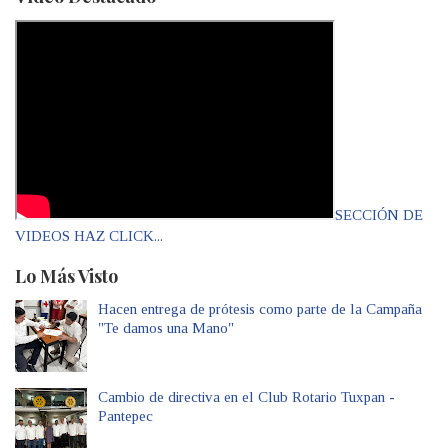
SECCIÓN DE
VIDEOS HAZ CLICK...
Lo Más Visto
Hacen entrega de prótesis como parte de la Campaña
"Te damos una Mano"
Cambio de directiva en el Club Rotario Tuxpan -
Pantepec