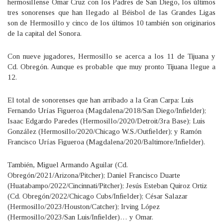
hermosillense Omar Cruz con los Padres de San Diego, los últimos
tres sonorenses que han llegado al Béisbol de las Grandes Ligas
son de Hermosillo y cinco de los últimos 10 también son originarios
de la capital del Sonora.
Con nueve jugadores, Hermosillo se acerca a los 11 de Tijuana y
Cd. Obregón. Aunque es probable que muy pronto Tijuana llegue a
12.
El total de sonorenses que han arribado a la Gran Carpa: Luis
Fernando Urías Figueroa (Magdalena/2018/San Diego/Infielder);
Isaac Edgardo Paredes (Hermosillo/2020/Detroit/3ra Base); Luis
González (Hermosillo/2020/Chicago W.S./Outfielder); y Ramón
Francisco Urías Figueroa (Magdalena/2020/Baltimore/Infielder).
También, Miguel Armando Aguilar (Cd.
Obregón/2021/Arizona/Pitcher); Daniel Francisco Duarte
(Huatabampo/2022/Cincinnati/Pitcher); Jesús Esteban Quiroz Ortiz
(Cd. Obregón/2022/Chicago Cubs/Infielder); César Salazar
(Hermosillo/2023/Houston/Catcher); Irving López
(Hermosillo/2023/San Luis/Infielder)… y Omar.