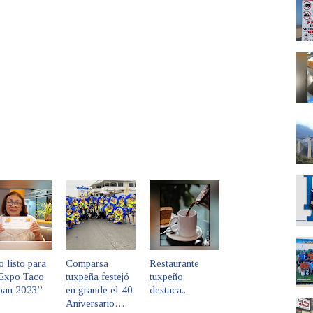
 listo para
Comparsa
Restaurante
“Expo Taco
tuxpeña festejó
tuxpeño
pan 2023”
en grande el 40
destaca...
Aniversario…