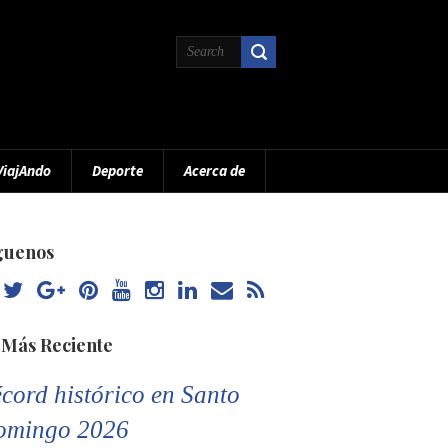
ViajAndo
Deporte
Acerca de
guenos
 Más Reciente
cord histórico en Santo
omingo 2026