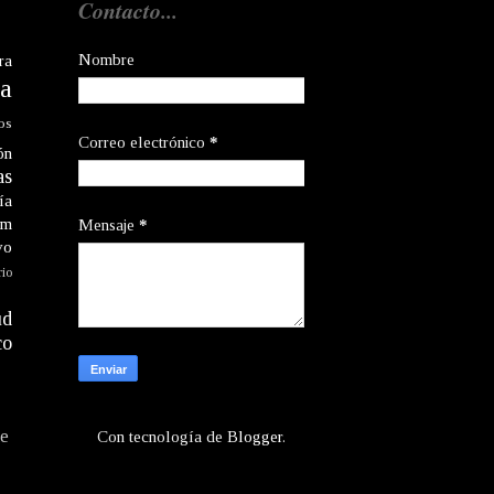
Contacto...
Nombre
ra
a
os
Correo electrónico
*
ón
as
ía
am
Mensaje
*
vo
rio
ud
co
te
Con tecnología de
Blogger
.