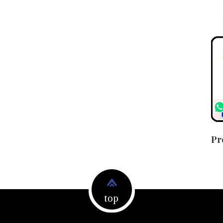
Pr
top