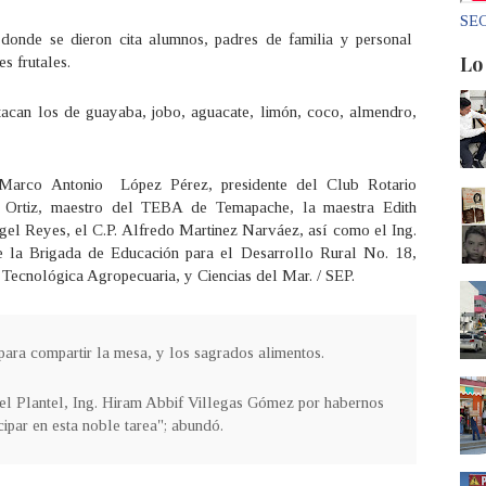
SEC
, donde se dieron cita alumnos, padres de familia y personal
Lo
s frutales.
stacan los de guayaba, jobo, aguacate, limón, coco, almendro,
. Marco Antonio López Pérez, presidente del Club Rotario
rtiz, maestro del TEBA de Temapache, la maestra Edith
el Reyes, el C.P. Alfredo Martinez Narváez, así como el Ing.
de la Brigada de Educación para el Desarrollo Rural No. 18,
 Tecnológica Agropecuaria, y Ciencias del Mar. / SEP.
para compartir la mesa, y los sagrados alimentos.
del Plantel, Ing. Hiram Abbif Villegas Gómez por habernos
icipar en esta noble tarea"; abundó.