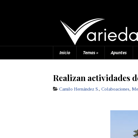
Inicio
Temas
»
Apuntes
Realizan actividades 
Camilo Hernández S.
,
Colaboaciones
,
Me