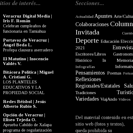
itios de interés...
Secciones...
Apuntes
Veracruz Digital Media |
Arte/Cultu
Actualidad
Iris F. Román
Column
Colaboraciones
Celebran cumpleaños de
Invitada
funcionaria en Tamiahua
Cuent
Deporte
Portavoz de Veracruz |
Educación
Elecci
Ángel Beda L.
Entrevist
2021
Profepa clausura aserradero
Escritores/Libros
Gastronom
El Matutino | Inocencio
Histórico
In Memori
Valdés V.
Informati
Infografías
Bitácora Política | Miguel
Pensamientos
Poemas
Portua
A. Cristiani G.
Reflexiones
LOS PLANTELES
Regionales/Estatales
Sal
EDUCATIVOS Y LA
Turísti
PROPIEDAD SOCIAL
Tradiciones
Variedades
ViajAndo
Videos
Redes Béisbol | Jesús
Alberto Rubio S.
Opción de Veracruz |
Del material contenido en es
Eliseo Tejeda O.
sitio web (fotos y textos),
Aprueba Cabildo de Xalapa
programa de regularización
queda prohibida su