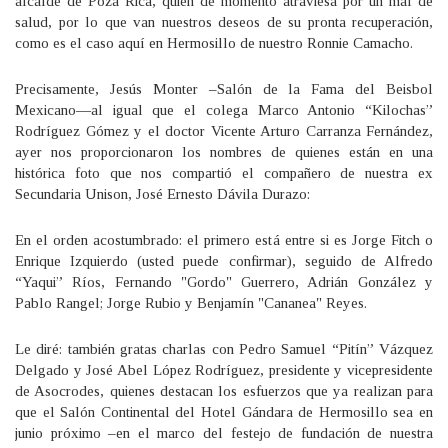
alcalde de Poza Rica, quien de momento atraviesa por un mal de
salud, por lo que van nuestros deseos de su pronta recuperación,
como es el caso aquí en Hermosillo de nuestro Ronnie Camacho.
Precisamente, Jesús Monter –Salón de la Fama del Beisbol
Mexicano—al igual que el colega Marco Antonio “Kilochas”
Rodríguez Gómez y el doctor Vicente Arturo Carranza Fernández,
ayer nos proporcionaron los nombres de quienes están en una
histórica foto que nos compartió el compañero de nuestra ex
Secundaria Unison, José Ernesto Dávila Durazo:
En el orden acostumbrado: el primero está entre si es Jorge Fitch o
Enrique Izquierdo (usted puede confirmar), seguido de Alfredo
“Yaqui” Ríos, Fernando "Gordo" Guerrero, Adrián González y
Pablo Rangel; Jorge Rubio y Benjamín "Cananea" Reyes.
Le diré: también gratas charlas con Pedro Samuel “Pitín” Vázquez
Delgado y José Abel López Rodríguez, presidente y vicepresidente
de Asocrodes, quienes destacan los esfuerzos que ya realizan para
que el Salón Continental del Hotel Gándara de Hermosillo sea en
junio próximo –en el marco del festejo de fundación de nuestra