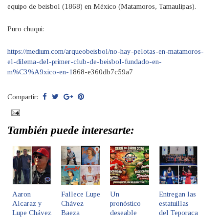
equipo de beisbol (1868) en México (Matamoros, Tamaulipas).
Puro chuqui:
https://medium.com/arqueobeisbol/no-hay-pelotas-en-matamoros-
el-dilema-del-primer-club-de-beisbol-fundado-en-
m%C3%A9xico-en-1
868-e360db7c59a7
Compartir:
También puede interesarte:
Aaron
Fallece Lupe
Un
Entregan las
Alcaraz y
Chávez
pronóstico
estatuillas
Lupe Chávez
Baeza
deseable
del Teporaca