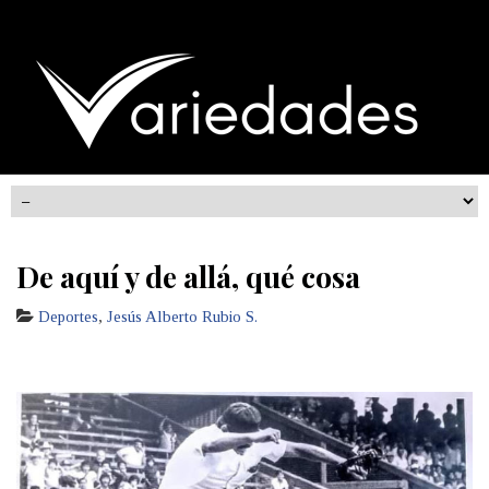
De aquí y de allá, qué cosa
Deportes
,
Jesús Alberto Rubio S.