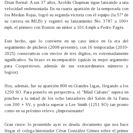
Drian Bernal: A sus 37 años, Aroldis Chapman sigue lanzando a una
velocidad endemoniada. En su cuarta aparición de la temporada con
los Medias Rojas, logró su segunda victoria con el equipo (la 57ª de
su carrera en MLB) y registró su lanzamiento No. 3787 a 100+
mph, el primero con Boston: un sinker a 101.4 mph a Pedro Pagés.
Este hecho, que lo convierte en un caso único en la era del
seguimiento de pitcheos (2008-presente), con 16 temporadas (2010-
2025) consecutivas con envíos de tres dígitos, es extremadamente
significativo. Su brazo es incomparable (quizás su mejor argumento
para Cooperstown, además de sus extraordinarios números y
logros).
Hoy, además, fue su aparición 800 en Grandes Ligas, llegando a los
1250 SO. Para ponerlo en perspectiva, el "Misil Cubano" supera en
ponches a la mitad de los ocho lanzadores del Salón de la Fama
con 300 + SV, y podría superar a Lee Smith (1251 SO) tan pronto
como en su próximo relevo. ¡Impresionante!
Gran cierre: lo prometido ayer es deuda: documento que nos hace
llegar el colega historiador César González Gómez sobre el primer