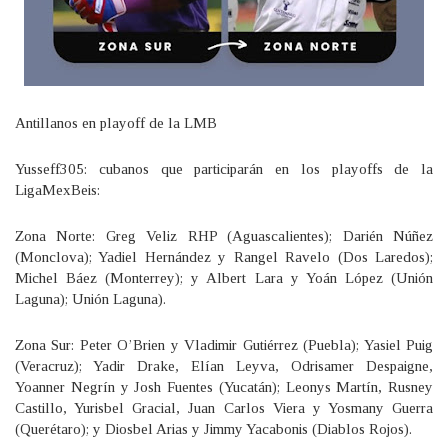
Antillanos en playoff de la LMB
Yusseff305: cubanos que participarán en los playoffs de la
LigaMexBeis:
Zona Norte: Greg Veliz RHP (Aguascalientes); Darién Núñez
(Monclova); Yadiel Hernández y Rangel Ravelo (Dos Laredos);
Michel Báez (Monterrey); y Albert Lara y Yoán López (Unión
Laguna); Unión Laguna).
Zona Sur: Peter O’Brien y Vladimir Gutiérrez (Puebla); Yasiel Puig
(Veracruz); Yadir Drake, Elían Leyva, Odrisamer Despaigne,
Yoanner Negrín y Josh Fuentes (Yucatán); Leonys Martín, Rusney
Castillo, Yurisbel Gracial, Juan Carlos Viera y Yosmany Guerra
(Querétaro); y Diosbel Arias y Jimmy Yacabonis (Diablos Rojos).