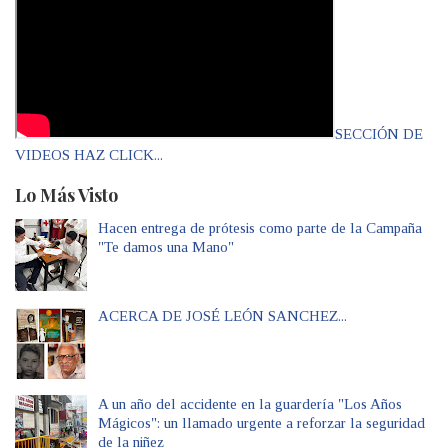
SECCIÓN DE
VIDEOS HAZ CLICK...
Lo Más Visto
Hacen entrega de prótesis como parte de la Campaña
"Te damos una Mano"
ACERCA DE JOSÉ LEÓN SANCHEZ...
A un año del accidente en la guardería "Los Años
Mágicos": un llamado urgente a reforzar la seguridad
de la niñez