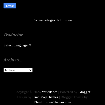
Con tecnología de
Blogger
.
Traductor...
Select Language
▼
Archivo...
Copyright ©
2026
Variedades
| Powered by
Blogger
Design by
SimpleWpThemes
| Blogger Theme by
NewBloggerThemes.com