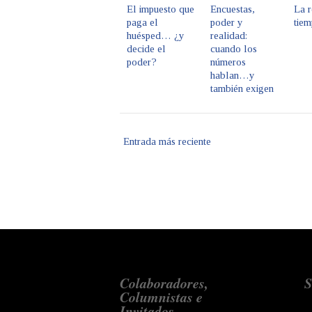
El impuesto que
Encuestas,
La r
paga el
poder y
tiem
huésped… ¿y
realidad:
decide el
cuando los
poder?
números
hablan…y
también exigen
Entrada más reciente
Colaboradores,
S
Columnistas e
Invitados...