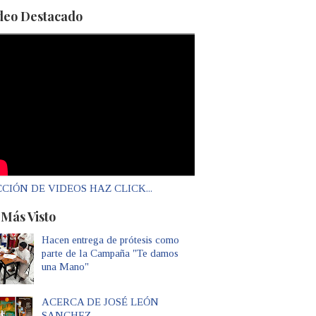
deo Destacado
CIÓN DE VIDEOS HAZ CLICK...
 Más Visto
Hacen entrega de prótesis como
parte de la Campaña "Te damos
una Mano"
ACERCA DE JOSÉ LEÓN
SANCHEZ...