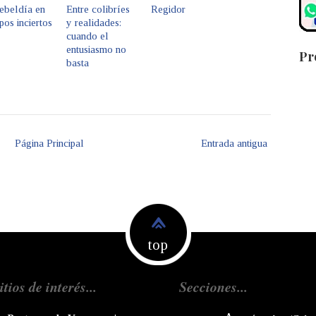
ebeldía en
Entre colibríes
Regidor
pos inciertos
y realidades:
cuando el
entusiasmo no
Pr
basta
Página Principal
Entrada antigua
top
itios de interés...
Secciones...