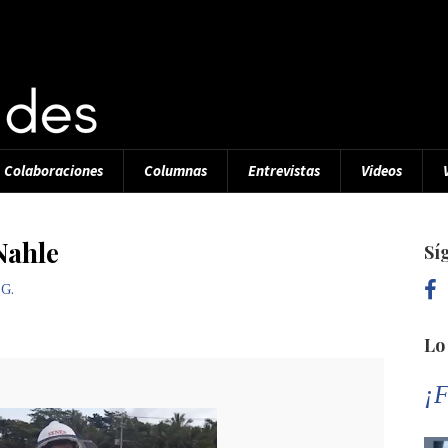
Colaboraciones
Columnas
Entrevistas
Videos
Nahle
Sí
 G.
Lo
¡F