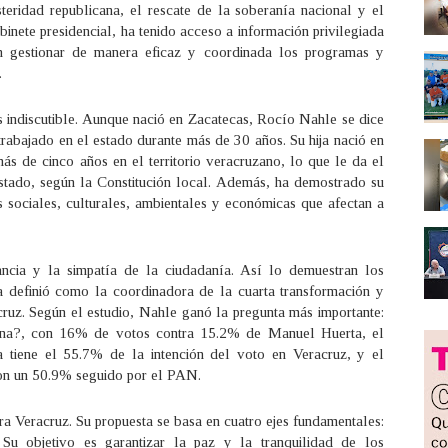
teridad republicana, el rescate de la soberanía nacional y el
binete presidencial, ha tenido acceso a información privilegiada
ían gestionar de manera eficaz y coordinada los programas y
.
indiscutible. Aunque nació en Zacatecas, Rocío Nahle se dice
rabajado en el estado durante más de 30 años. Su hija nació en
más de cinco años en el territorio veracruzano, lo que le da el
stado, según la Constitución local. Además, ha demostrado su
 sociales, culturales, ambientales y económicas que afectan a
ancia y la simpatía de la ciudadanía. Así lo demuestran los
 definió como la coordinadora de la cuarta transformación y
cruz. Según el estudio, Nahle ganó la pregunta más importante:
ena?, con 16% de votos contra 15.2% de Manuel Huerta, el
 tiene el 55.7% de la intención del voto en Veracruz, y el
 con un 50.9% seguido por el PAN.
ra Veracruz. Su propuesta se basa en cuatro ejes fundamentales:
a. Su objetivo es garantizar la paz y la tranquilidad de los