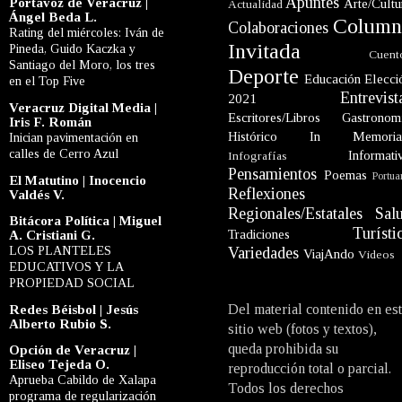
Apuntes
Portavoz de Veracruz |
Arte/Cultu
Actualidad
Ángel Beda L.
Column
Colaboraciones
Rating del miércoles: Iván de
Invitada
Pineda, Guido Kaczka y
Cuent
Santiago del Moro, los tres
Deporte
Educación
Elecci
en el Top Five
Entrevist
2021
Veracruz Digital Media |
Escritores/Libros
Gastronom
Iris F. Román
Histórico
In Memori
Inician pavimentación en
calles de Cerro Azul
Informati
Infografías
Pensamientos
Poemas
Portua
El Matutino | Inocencio
Reflexiones
Valdés V.
Regionales/Estatales
Sal
Bitácora Política | Miguel
Turísti
Tradiciones
A. Cristiani G.
LOS PLANTELES
Variedades
ViajAndo
Videos
EDUCATIVOS Y LA
PROPIEDAD SOCIAL
Del material contenido en es
Redes Béisbol | Jesús
Alberto Rubio S.
sitio web (fotos y textos),
queda prohibida su
Opción de Veracruz |
Eliseo Tejeda O.
reproducción total o parcial.
Aprueba Cabildo de Xalapa
Todos los derechos
programa de regularización