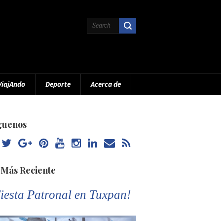
ViajAndo
Deporte
Acerca de
guenos
 Más Reciente
iesta Patronal en Tuxpan!