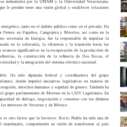
tos industriales por la UNAM y la Universidad Veracruzana.
ue le permite tener una visión global y establecer relaciones
r energético, tanto en el ámbito público como en el privado. Ha
de Pemex en Pajaritos, Cangrejera y Morelos, así como en la
Como secretaria de Energía, fue la responsable de impulsar la
asada en la soberanía, la eficiencia y la transición hacia las
n avances significativos en la recuperación de la producción de
efinerías, la construcción de la refinería de Dos Bocas, el
tricidad y la integración del sistema eléctrico nacional.
cable. Ha sido diputada federal y coordinadora del grupo
atura, donde impulsó iniciativas legislativas en materia de
icorrupción, derechos humanos y equidad de género. También ha
del grupo parlamentario de Morena en la LXIV Legislatura. En
pacidad de diálogo, negociación y consenso con las distintas
e los intereses de Veracruz y de México.
r es otro factor que la favorece. Rocío Nahle ha sido una de
l mandatario, compartiendo su visión de transformar al país