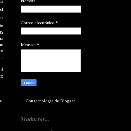
Nombre
ra
a
os
Correo electrónico
*
ón
as
ía
am
Mensaje
*
vo
rio
ud
co
te
Con tecnología de
Blogger
.
Traductor...