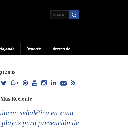
ViajAndo
Deporte
Acerca de
guenos
 Más Reciente
locan señalética en zona
 playas para prevención de