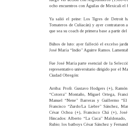
ocho encuentros con Águilas de Mexicali el 
Ya salió el peine: Los Tigres de Detroit 
Tomateros de Culiacán) y ayer contrataron 
que sea su coach de primera base a partir del
Búhos de luto: ayer falleció el excelso jard
José María “Indio” Aguirre Ramos. Lamentab
Fue José María parte esencial de la Selecc
representativo universitario dirigido por el 
Ciudad Obregón:
Arriba: Profr. Gustavo Hodgers (+), Ramón
“Cotorra” Montaño, Miguel Ortega, Franci
Manuel “Nene” Barreras y Guillermo “El 
Francisco “Zurdo/La Liebre” Sánchez, Man
César Ochoa (+), Francisco Chá (+), Jos
Hincados: Alberto “La Cuca” Maldonado, S
Rubio; los batboys César Sánchez y Fernando