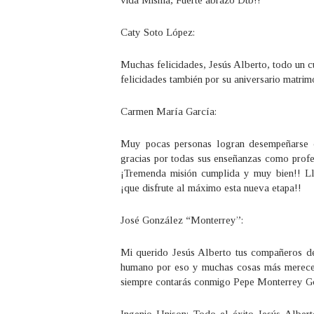
vida Misma, Fuerte abrazo Dtb!!
Caty Soto López:
Muchas felicidades, Jesús Alberto, todo un 
felicidades también por su aniversario matrim
Carmen María García:
Muy pocas personas logran desempeñarse c
gracias por todas sus enseñanzas como profe
¡Tremenda misión cumplida y muy bien!! Lle
¡que disfrute al máximo esta nueva etapa!!
José González “Monterrey”:
Mi querido Jesús Alberto tus compañeros de
humano por eso y muchas cosas más mereces
siempre contarás conmigo Pepe Monterrey G