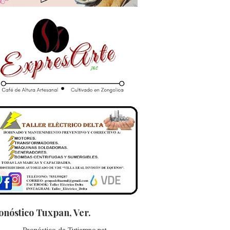
onóstico Tuxpan, Ver.