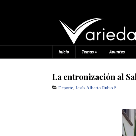
Inicio
Temas
»
Apuntes
La entronización al Sa
Deporte
,
Jesús Alberto Rubio S.