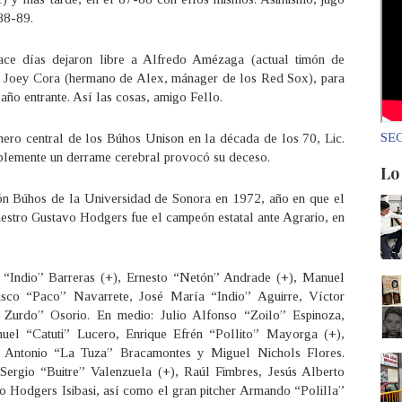
88-89.
hace días dejaron libre a Alfredo Amézaga (actual timón de
a Joey Cora (hermano de Alex, mánager de los Red Sox), para
 año entrante. Así las cosas, amigo Fello.
SEC
inero central de los Búhos Unison en la década de los 70, Lic.
lemente un derrame cerebral provocó su deceso.
Lo
ión Búhos de la Universidad de Sonora en 1972, año en que el
Maestro Gustavo Hodgers fue el campeón estatal ante Agrario, en
 “Indio” Barreras (+), Ernesto “Netón” Andrade (+), Manuel
sco “Paco” Navarrete, José María “Indio” Aguirre, Víctor
Zurdo” Osorio. En medio: Julio Alfonso “Zoilo” Espinoza,
uel “Catuti” Lucero, Enrique Efrén “Pollito” Mayorga (+),
é Antonio “La Tuza” Bracamontes y Miguel Nichols Flores.
ergio “Buitre” Valenzuela (+), Raúl Fimbres, Jesús Alberto
 Hodgers Isibasi, así como el gran pitcher Armando “Polilla”