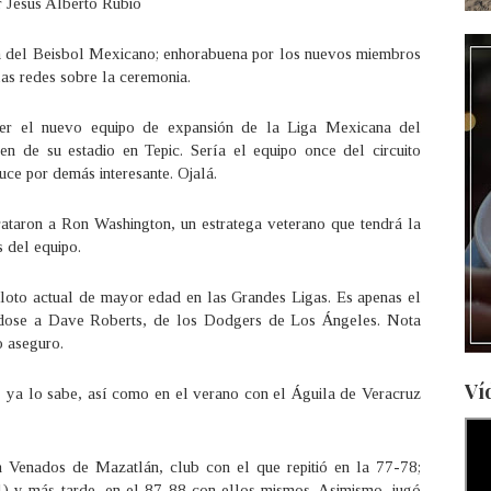
 Jesús Alberto Rubio
ma del Beisbol Mexicano; enhorabuena por los nuevos miembros
las redes sobre la ceremonia.
 ser el nuevo equipo de expansión de la Liga Mexicana del
en de su estadio en Tepic. Sería el equipo once del circuito
uce por demás interesante. Ojalá.
ataron a Ron Washington, un estratega veterano que tendrá la
s del equipo.
piloto actual de mayor edad en las Grandes Ligas. Es apenas el
ndose a Dave Roberts, de los Dodgers de Los Ángeles. Nota
o aseguro.
Ví
, ya lo sabe, así como en el verano con el Águila de Veracruz
 Venados de Mazatlán, club con el que repitió en la 77-78;
) y más tarde, en el 87-88 con ellos mismos. Asimismo, jugó