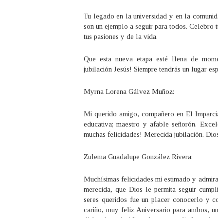
Tu legado en la universidad y en la comunida
son un ejemplo a seguir para todos. Celebro tu
tus pasiones y de la vida.
Que esta nueva etapa esté llena de momen
jubilación Jesús! Siempre tendrás un lugar es
Myrna Lorena Gálvez Muñoz:
Mi querido amigo, compañero en El Imparcia
educativa; maestro y afable señorón. Excel
muchas felicidades! Merecida jubilación. Dios
Zulema Guadalupe González Rivera:
Muchísimas felicidades mi estimado y admirab
merecida, que Dios le permita seguir cump
seres queridos️ fue un placer conocerlo y c
cariño, muy feliz Aniversario para ambos, u