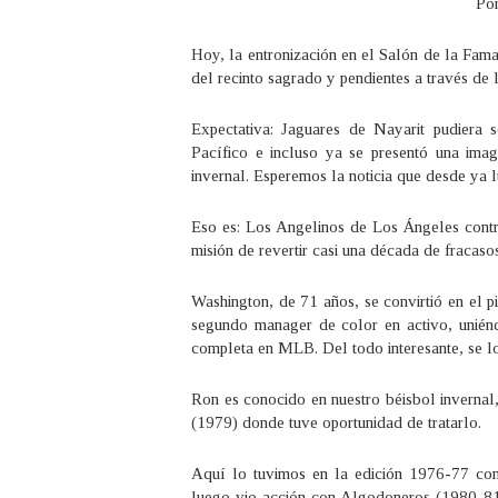
Por
Hoy, la entronización en el Salón de la Fa
del recinto sagrado y pendientes a través de 
Expectativa: Jaguares de Nayarit pudiera
Pacífico e incluso ya se presentó una imag
invernal. Esperemos la noticia que desde ya l
Eso es: Los Angelinos de Los Ángeles contr
misión de revertir casi una década de fracaso
Washington, de 71 años, se convirtió en el 
segundo manager de color en activo, unié
completa en MLB. Del todo interesante, se l
Ron es conocido en nuestro béisbol invernal
(1979) donde tuve oportunidad de tratarlo.
Aquí lo tuvimos en la edición 1976-77 con
luego vio acción con Algodoneros (1980-81