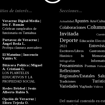
itios de interés...
Secciones...
Apuntes
Veracruz Digital Media |
Arte/Cultu
Actualidad
Iris F. Román
Column
Colaboraciones
Celebran cumpleaños de
Invitada
funcionaria en Tamiahua
Cuent
Deporte
Portavoz de Veracruz |
Educación
Elecci
Ángel Beda L.
Entrevist
2021
Profepa clausura aserradero
Escritores/Libros
Gastronom
El Matutino | Inocencio
Histórico
In Memori
Valdés V.
Informati
Infografías
Bitácora Política | Miguel
Pensamientos
Poemas
Portua
A. Cristiani G.
Reflexiones
LOS PLANTELES
Regionales/Estatales
Sal
EDUCATIVOS Y LA
Turísti
PROPIEDAD SOCIAL
Tradiciones
Variedades
ViajAndo
Videos
Redes Béisbol | Jesús
Alberto Rubio S.
Opción de Veracruz |
Del material contenido en es
Eliseo Tejeda O.