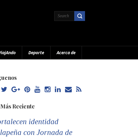
ViajAndo
Deporte
Acerca de
guenos
 Más Reciente
rtalecen identidad
lapeña con Jornada de