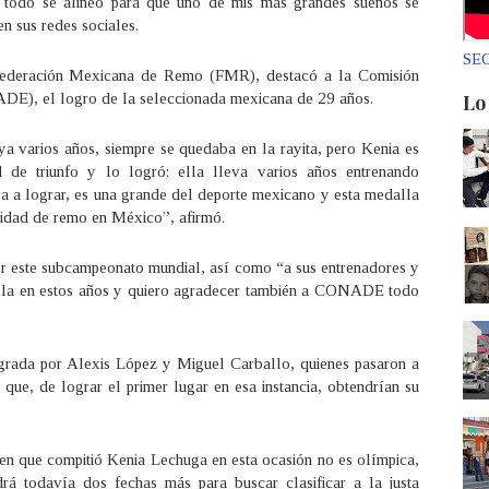
y todo se alineó para que uno de mis más grandes sueños se
n sus redes sociales.
SEC
a Federación Mexicana de Remo (FMR), destacó a la Comisión
Lo
DE), el logro de la seleccionada mexicana de 29 años.
 varios años, siempre se quedaba en la rayita, pero Kenia es
de triunfo y lo logró; ella lleva varios años entrenando
ba a lograr, es una grande del deporte mexicano y esta medalla
nidad de remo en México”, afirmó.
por este subcampeonato mundial, así como “a sus entrenadores y
 ella en estos años y quiero agradecer también a CONADE todo
egrada por Alexis López y Miguel Carballo, quienes pasaron a
 que, de lograr el primer lugar en esa instancia, obtendrían su
 en que compitió Kenia Lechuga en esta ocasión no es olímpica,
drá todavía dos fechas más para buscar clasificar a la justa