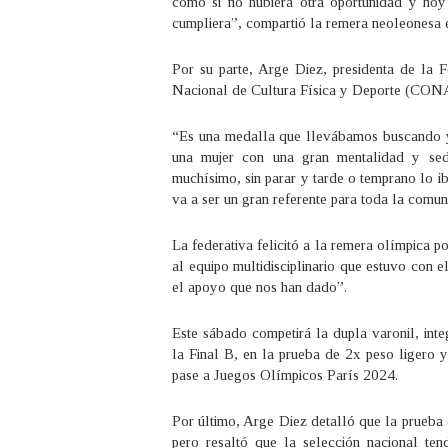
como si no hubiera otra oportunidad y ho
cumpliera”, compartió la remera neoleonesa e
Por su parte, Arge Diez, presidenta de l
Nacional de Cultura Física y Deporte (CONA
“Es una medalla que llevábamos buscando ya
una mujer con una gran mentalidad y sed 
muchísimo, sin parar y tarde o temprano lo i
va a ser un gran referente para toda la comu
La federativa felicitó a la remera olímpica 
al equipo multidisciplinario que estuvo con
el apoyo que nos han dado”.
Este sábado competirá la dupla varonil, int
la Final B, en la prueba de 2x peso ligero y
pase a Juegos Olímpicos París 2024.
Por último, Arge Diez detalló que la prueba
pero resaltó que la selección nacional ten