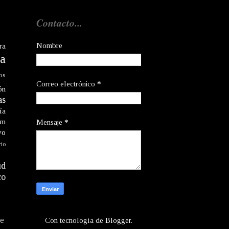
Contacto...
Nombre
ra
a
os
Correo electrónico
*
ón
as
ía
am
Mensaje
*
vo
rio
ud
co
te
Con tecnología de
Blogger
.