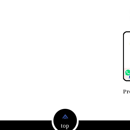
Pr
top