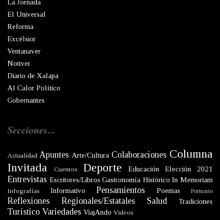
La Jornada
El Universal
Reforma
Excélsior
Ventanaver
Notiver
Diario de Xalapa
Al Calor Político
Gobernantes
Secciones...
Columna
Apuntes
Colaboraciones
Arte/Cultura
Actualidad
Invitada
Deporte
Educación
Elección 2021
Cuentos
Entrevistas
Escritores/Libros
Gastronomía
Histórico
In Memoriam
Pensamientos
Informativo
Poemas
Infografías
Portuario
Reflexiones
Regionales/Estatales
Salud
Tradiciones
Turístico
Variedades
ViajAndo
Videos