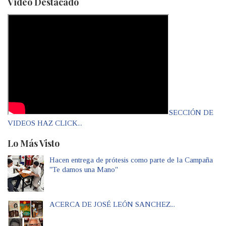
Vídeo Destacado
SECCIÓN DE
VIDEOS HAZ CLICK...
Lo Más Visto
Hacen entrega de prótesis como parte de la Campaña
"Te damos una Mano"
ACERCA DE JOSÉ LEÓN SANCHEZ...