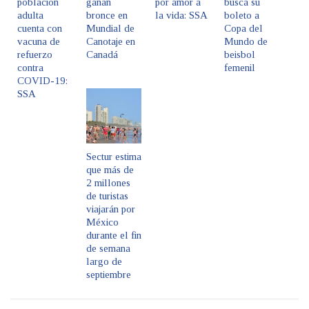
población
ganan
por amor a
busca su
adulta
bronce en
la vida: SSA
boleto a
cuenta con
Mundial de
Copa del
vacuna de
Canotaje en
Mundo de
refuerzo
Canadá
beisbol
contra
femenil
COVID-19:
SSA
Sectur estima
que más de
2 millones
de turistas
viajarán por
México
durante el fin
de semana
largo de
septiembre