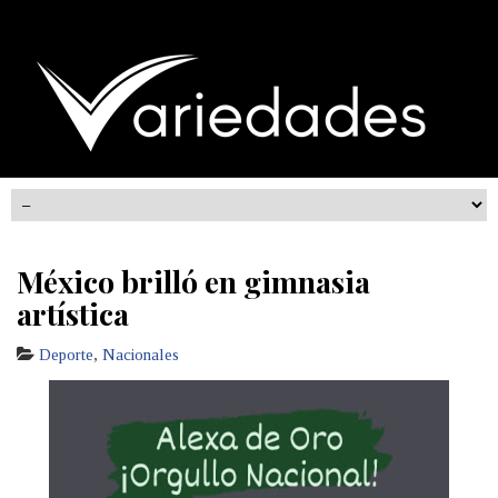
México brilló en gimnasia
artística
Deporte
,
Nacionales