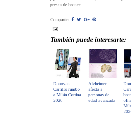
presea de bronce.
Compartir:
También puede interesarte:
Donovan
Alzheimer
Don
Carrillo rumbo
afecta a
Carr
a Milán Cortina
personas de
bro
2026
edad avanzada
olím
Milá
202