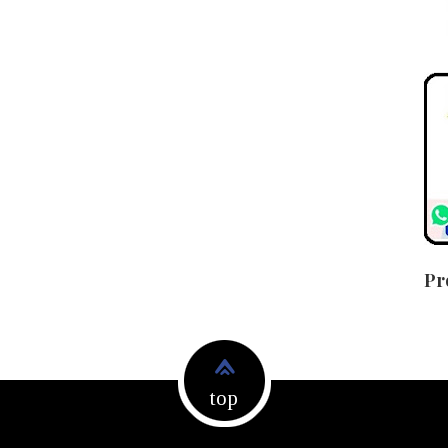
Pr
top