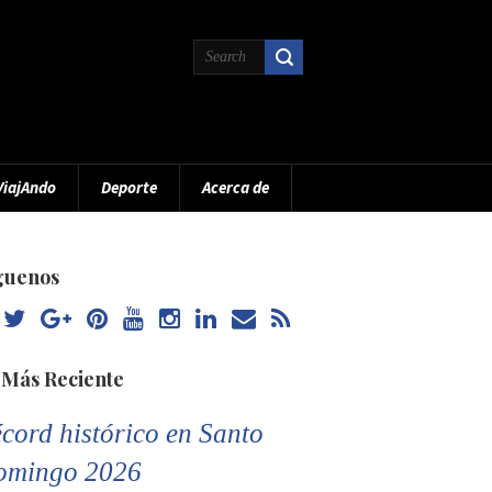
ViajAndo
Deporte
Acerca de
guenos
 Más Reciente
cord histórico en Santo
omingo 2026