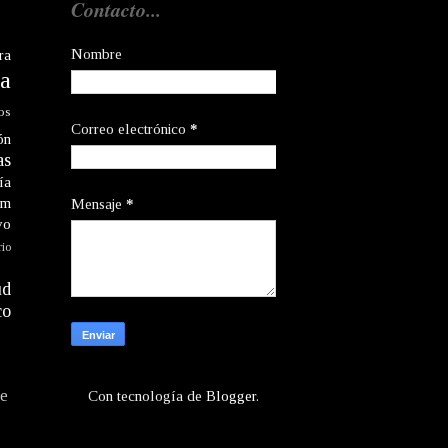
Contacto...
Nombre
ra
a
os
Correo electrónico
*
ón
as
ía
am
Mensaje
*
vo
rio
ud
co
te
Con tecnología de
Blogger
.