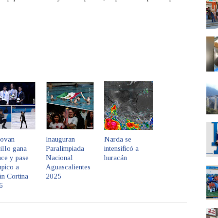
ovan
Inauguran
Narda se
illo gana
Paralimpiada
intensificó a
nce y pase
Nacional
huracán
pico a
Aguascalientes
n Cortina
2025
6