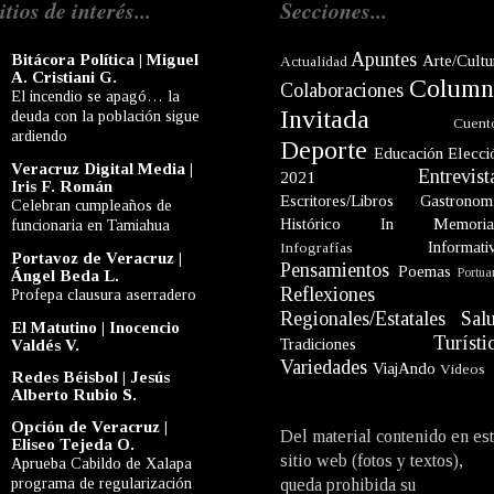
itios de interés...
Secciones...
Apuntes
Bitácora Política | Miguel
Arte/Cultu
Actualidad
A. Cristiani G.
Column
Colaboraciones
El incendio se apagó… la
Invitada
deuda con la población sigue
Cuent
ardiendo
Deporte
Educación
Elecci
Veracruz Digital Media |
Entrevist
2021
Iris F. Román
Escritores/Libros
Gastronom
Celebran cumpleaños de
Histórico
In Memori
funcionaria en Tamiahua
Informati
Infografías
Portavoz de Veracruz |
Pensamientos
Poemas
Portua
Ángel Beda L.
Reflexiones
Profepa clausura aserradero
Regionales/Estatales
Sal
El Matutino | Inocencio
Turísti
Tradiciones
Valdés V.
Variedades
ViajAndo
Videos
Redes Béisbol | Jesús
Alberto Rubio S.
Opción de Veracruz |
Del material contenido en es
Eliseo Tejeda O.
sitio web (fotos y textos),
Aprueba Cabildo de Xalapa
programa de regularización
queda prohibida su