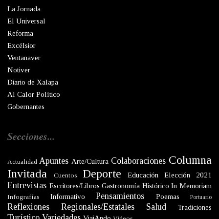
La Jornada
El Universal
Reforma
Excélsior
Ventanaver
Notiver
Diario de Xalapa
Al Calor Político
Gobernantes
Secciones...
Columna
Apuntes
Colaboraciones
Arte/Cultura
Actualidad
Invitada
Deporte
Educación
Elección 2021
Cuentos
Entrevistas
Escritores/Libros
Gastronomía
Histórico
In Memoriam
Pensamientos
Informativo
Poemas
Infografías
Portuario
Reflexiones
Regionales/Estatales
Salud
Tradiciones
Turístico
Variedades
ViajAndo
Videos