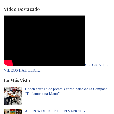
Vídeo Destacado
SECCIÓN DE
VIDEOS HAZ CLICK...
Lo Más Visto
Hacen entrega de prótesis como parte de la Campaña
"Te damos una Mano"
ACERCA DE JOSÉ LEÓN SANCHEZ...