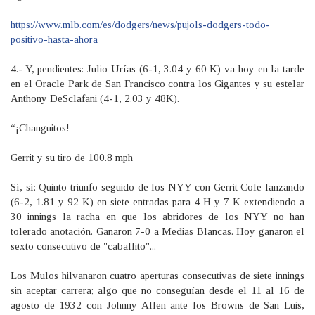
https://www.mlb.com/es/dodgers/news/pujols-dodgers-todo-
positivo-hasta-ahora
4.- Y, pendientes: Julio Urías (6-1, 3.04 y 60 K) va hoy en la tarde
en el Oracle Park de San Francisco contra los Gigantes y su estelar
Anthony DeSclafani (4-1, 2.03 y 48K).
“¡Changuitos!
Gerrit y su tiro de 100.8 mph
Sí, sí: Quinto triunfo seguido de los NYY con Gerrit Cole lanzando
(6-2, 1.81 y 92 K) en siete entradas para 4 H y 7 K extendiendo a
30 innings la racha en que los abridores de los NYY no han
tolerado anotación. Ganaron 7-0 a Medias Blancas. Hoy ganaron el
sexto consecutivo de "caballito"...
Los Mulos hilvanaron cuatro aperturas consecutivas de siete innings
sin aceptar carrera; algo que no conseguían desde el 11 al 16 de
agosto de 1932 con Johnny Allen ante los Browns de San Luis,