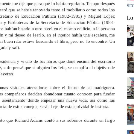
ente me dije que para qué lo había regalado. Tiempo después
SEC
enteré que se había renovada tanto el mobiliario como todos los
Secretario de Educación Pública (1982-1985) y Miguel López
Lo
s y Bibliotecas de la Secretaría de Educación Pública (1983-
os habían bajado a otro nivel en el mismo edificio, a la persona
 y mi deseo de leerlo, en el interior había una escalera, me
 un buen rato estuve buscando el libro, pero no lo encontré. Un
ada y salí.
esidencia y vi uno de los libros que doné encima del escritorio
é, solo pensé que si alguien los leía, se cumplía el objetivo de
 leyeran.
unas visiones aterradoras sobre el futuro de su madriguera.
bles compañeros deciden abandonar cuanto conocen para fundar
en asentamiento donde empezar una nueva vida, así como las
cia de estos conejos, será el eje de esta inolvidable historia.
ato que Richard Adams contó a sus sobrinos durante un largo