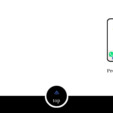
Pr
top