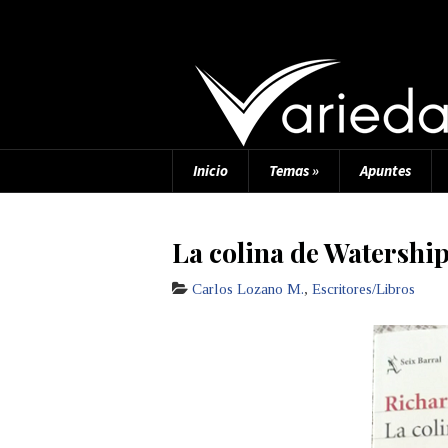
Inicio
Temas
»
Apuntes
La colina de Watershi
Carlos Lozano M.
,
Escritores/Libros