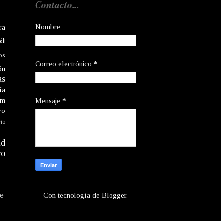
Contacto...
Nombre
ra
a
os
Correo electrónico
*
ón
as
ía
am
Mensaje
*
vo
rio
ud
co
te
Con tecnología de
Blogger
.