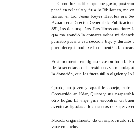
Como fue un libro que me gustó, posteriorm
pensé en releerlo y fui a la Biblioteca, me 
libros, el Lic. Jesús Reyes Heroles era 
Azuara era Director General de Publicacione
85), los dos tuxpeños. Los libros anteriores l
que me atendió le comenté sobre mi donación
permitió pasar a esa sección, bajé y durante
poco decepcionado se lo comenté a la encarg
Posteriormente en alguna ocasión fui a la Pr
de la secretaria del presidente, ya no indagu
la donación, que les fuera útil a alguien y lo
Quinto, un joven y apacible conejo, sufre 
Convertido en líder, Quinto y sus insepara
otro hogar. El viaje para encontrar un bu
aventuras ligadas a los instintos de superviven
Nacida originalmente de un improvisado rel
viaje en coche.