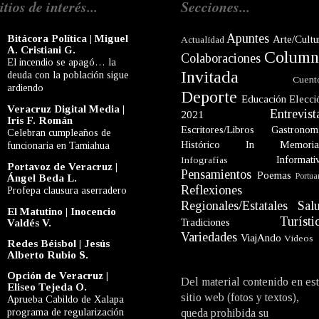
itios de interés...
Secciones...
Apuntes
Bitácora Política | Miguel
Arte/Cultu
Actualidad
A. Cristiani G.
Column
Colaboraciones
El incendio se apagó… la
Invitada
deuda con la población sigue
Cuent
ardiendo
Deporte
Educación
Elecci
Veracruz Digital Media |
Entrevist
2021
Iris F. Román
Escritores/Libros
Gastronom
Celebran cumpleaños de
Histórico
In Memori
funcionaria en Tamiahua
Informati
Infografías
Portavoz de Veracruz |
Pensamientos
Poemas
Portua
Ángel Beda L.
Reflexiones
Profepa clausura aserradero
Regionales/Estatales
Sal
El Matutino | Inocencio
Turísti
Tradiciones
Valdés V.
Variedades
ViajAndo
Videos
Redes Béisbol | Jesús
Alberto Rubio S.
Opción de Veracruz |
Del material contenido en es
Eliseo Tejeda O.
sitio web (fotos y textos),
Aprueba Cabildo de Xalapa
programa de regularización
queda prohibida su