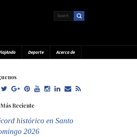
ViajAndo
Deporte
Acerca de
guenos
 Más Reciente
cord histórico en Santo
omingo 2026