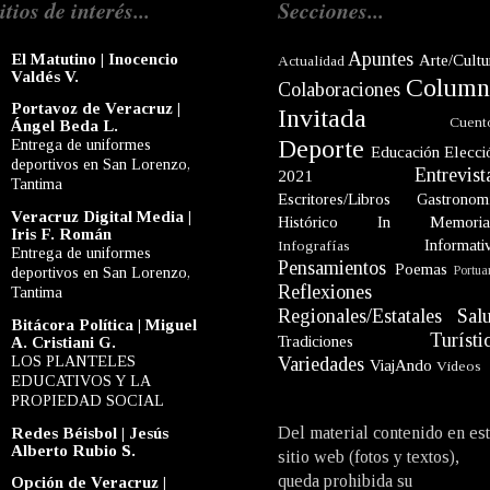
itios de interés...
Secciones...
Apuntes
El Matutino | Inocencio
Arte/Cultu
Actualidad
Valdés V.
Column
Colaboraciones
Portavoz de Veracruz |
Invitada
Cuent
Ángel Beda L.
Deporte
Entrega de uniformes
Educación
Elecci
deportivos en San Lorenzo,
Entrevist
2021
Tantima
Escritores/Libros
Gastronom
Veracruz Digital Media |
Histórico
In Memori
Iris F. Román
Informati
Infografías
Entrega de uniformes
Pensamientos
Poemas
Portua
deportivos en San Lorenzo,
Reflexiones
Tantima
Regionales/Estatales
Sal
Bitácora Política | Miguel
Turísti
Tradiciones
A. Cristiani G.
LOS PLANTELES
Variedades
ViajAndo
Videos
EDUCATIVOS Y LA
PROPIEDAD SOCIAL
Del material contenido en es
Redes Béisbol | Jesús
Alberto Rubio S.
sitio web (fotos y textos),
queda prohibida su
Opción de Veracruz |