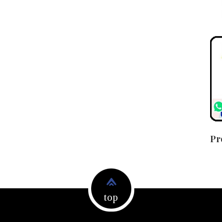
Pr
top