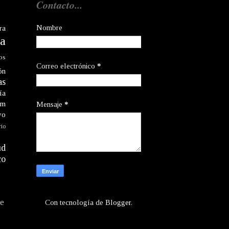
Contacto...
Nombre
ra
a
os
Correo electrónico
*
ón
as
ía
am
Mensaje
*
vo
rio
ud
co
te
Con tecnología de
Blogger
.