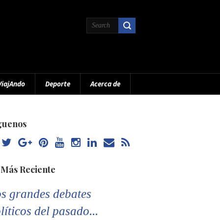
ViajAndo
Deporte
Acerca de
guenos
 Más Reciente
s grandes debates
líticos del pasado...