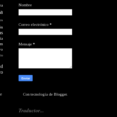
Nombre
ra
a
os
Correo electrónico
*
ón
as
ía
am
Mensaje
*
vo
rio
ud
co
te
Con tecnología de
Blogger
.
Traductor...