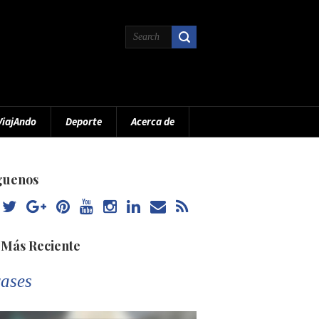
ViajAndo
Deporte
Acerca de
guenos
 Más Reciente
ases