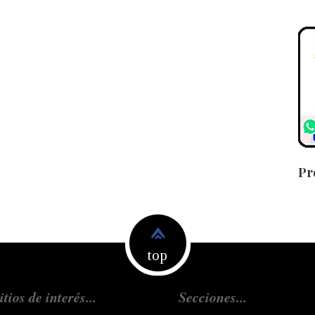
Pr
top
itios de interés...
Secciones...