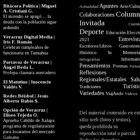
Apuntes
Bitácora Política | Miguel
Arte/Cultu
Actualidad
A. Cristiani G.
Column
Colaboraciones
El incendio se apagó… la
Invitada
deuda con la población sigue
Cuent
ardiendo
Deporte
Educación
Elecci
Veracruz Digital Media |
Entrevist
2021
Iris F. Román
Escritores/Libros
Gastronom
Celebran cumpleaños de
Histórico
In Memori
funcionaria en Tamiahua
Informati
Infografías
Portavoz de Veracruz |
Pensamientos
Poemas
Portua
Ángel Beda L.
Reflexiones
Profepa clausura aserradero
Regionales/Estatales
Sal
El Matutino | Inocencio
Turísti
Tradiciones
Valdés V.
Variedades
ViajAndo
Videos
Redes Béisbol | Jesús
Alberto Rubio S.
Opción de Veracruz |
Del material contenido en es
Eliseo Tejeda O.
sitio web (fotos y textos),
Aprueba Cabildo de Xalapa
programa de regularización
queda prohibida su
para locatarios del mercado
reproducción total o parcial.
Galeana