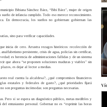
municipio Bibiana Sánchez Báez, “Bibi Báez”, mujer de origen
un sueño de infancia cumplido. Todo eso merece reconocimiento.
ca. En democracia, los sueños no gobiernan: gobiernan las
patías, sino para verificar capacidades.
ue inicia de cero. Arrastra rezagos históricos: recolección de
analfabetismo persistente, crisis de agua, policías sin certificar,
edad; es herencia de administraciones fallidas y de un sistema
ecir que ahora “se proponen soluciones maduras y viables” sin
plazos, es dejar al lector a medias.
puesto real cuenta la alcaldesa?, ¿qué compromisos financieros
las estatales y federales de gasto?, ¿qué prioridades fijará
Ví
no son preguntas incómodas; son preguntas necesarias.
s. Pero sí se espera un diagnóstico público, metas medibles y
 del entusiasmo personal. Gobernar no es “exprimir las horas