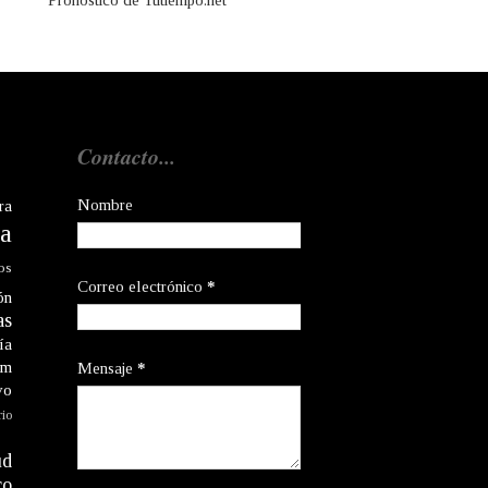
Pronóstico de Tutiempo.net
Contacto...
Nombre
ra
a
os
Correo electrónico
*
ón
as
ía
am
Mensaje
*
vo
rio
ud
co