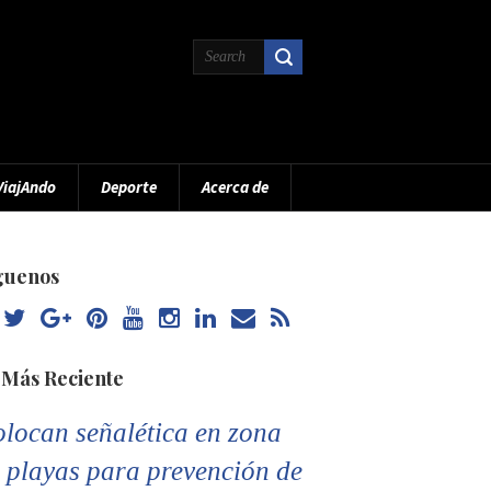
ViajAndo
Deporte
Acerca de
guenos
 Más Reciente
locan señalética en zona
 playas para prevención de