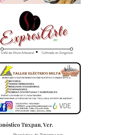
onóstico Tuxpan, Ver.