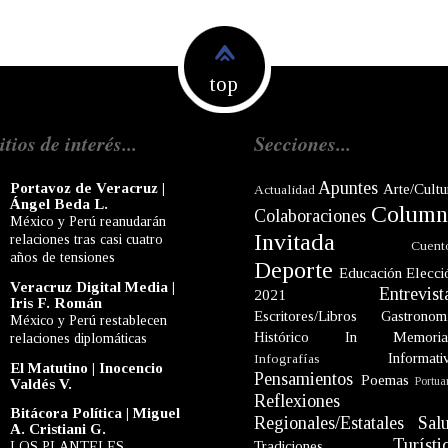
top
itios de interés...
Secciones...
Apuntes
Portavoz de Veracruz |
Arte/Cultu
Actualidad
Ángel Beda L.
Column
Colaboraciones
México y Perú reanudarán
Invitada
relaciones tras casi cuatro
Cuent
años de tensiones
Deporte
Educación
Elecci
Veracruz Digital Media |
Entrevist
2021
Iris F. Román
Escritores/Libros
Gastronom
México y Perú restablecen
Histórico
In Memori
relaciones diplomáticas
Informati
Infografías
El Matutino | Inocencio
Pensamientos
Poemas
Portua
Valdés V.
Reflexiones
Bitácora Política | Miguel
Regionales/Estatales
Sal
A. Cristiani G.
Turísti
LOS PLANTELES
Tradiciones