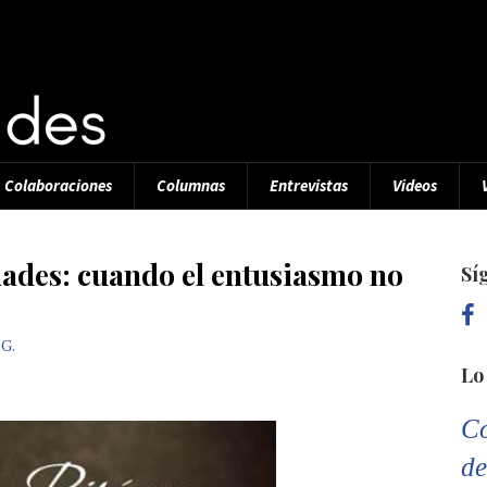
Colaboraciones
Columnas
Entrevistas
Videos
idades: cuando el entusiasmo no
Sí
 G.
Lo
Co
de