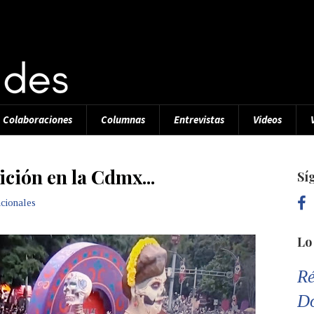
Colaboraciones
Columnas
Entrevistas
Videos
ición en la Cdmx...
Sí
cionales
Lo
Ré
D