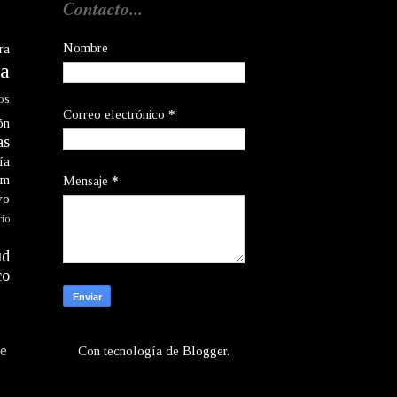
Contacto...
Nombre
ra
a
os
Correo electrónico
*
ón
as
ía
am
Mensaje
*
vo
rio
ud
co
te
Con tecnología de
Blogger
.