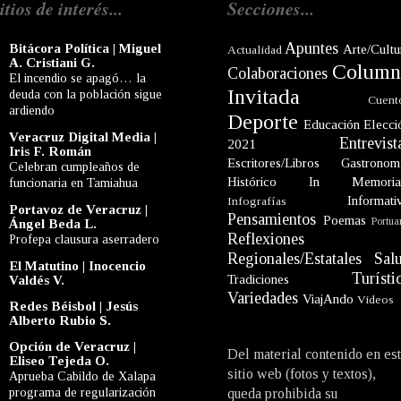
itios de interés...
Secciones...
Apuntes
Bitácora Política | Miguel
Arte/Cultu
Actualidad
A. Cristiani G.
Column
Colaboraciones
El incendio se apagó… la
Invitada
deuda con la población sigue
Cuent
ardiendo
Deporte
Educación
Elecci
Veracruz Digital Media |
Entrevist
2021
Iris F. Román
Escritores/Libros
Gastronom
Celebran cumpleaños de
Histórico
In Memori
funcionaria en Tamiahua
Informati
Infografías
Portavoz de Veracruz |
Pensamientos
Poemas
Portua
Ángel Beda L.
Reflexiones
Profepa clausura aserradero
Regionales/Estatales
Sal
El Matutino | Inocencio
Turísti
Tradiciones
Valdés V.
Variedades
ViajAndo
Videos
Redes Béisbol | Jesús
Alberto Rubio S.
Opción de Veracruz |
Del material contenido en es
Eliseo Tejeda O.
sitio web (fotos y textos),
Aprueba Cabildo de Xalapa
programa de regularización
queda prohibida su