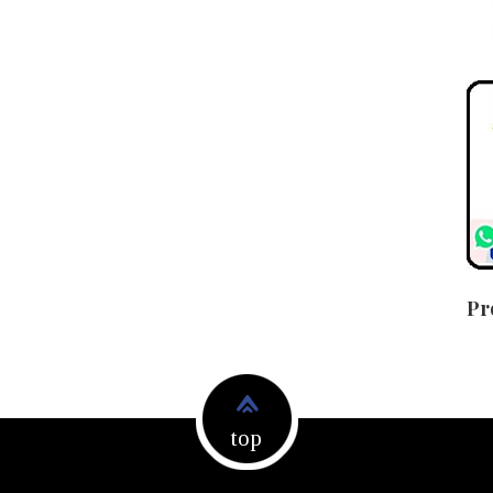
Pr
top