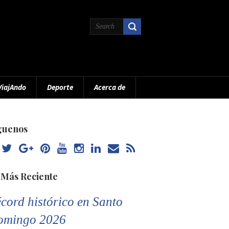
ViajAndo
Deporte
Acerca de
guenos
 Más Reciente
cord histórico en Santo
omingo 2026