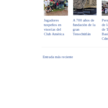
Jugadores
A 700 años de
Pere
tuxpeños en
fundación de la
de l
visorías del
gran
de T
Club América
Tenochtitlán
Basí
Cd
Entrada más reciente