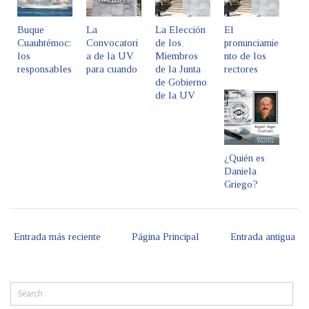
Buque
La
La Elección
El
Cuauhtémoc:
Convocatori
de los
pronunciamie
los
a de la UV
Miembros
nto de los
responsables
para cuando
de la Junta
rectores
de Gobierno
de la UV
¿Quién es
Daniela
Griego?
Entrada más reciente
Página Principal
Entrada antigua