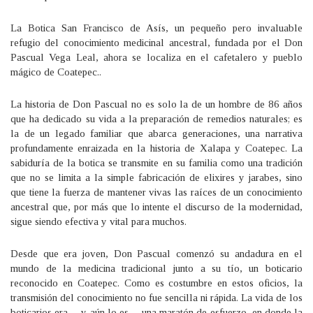
La Botica San Francisco de Asís, un pequeño pero invaluable
refugio del conocimiento medicinal ancestral, fundada por el Don
Pascual Vega Leal, ahora se localiza en el cafetalero y pueblo
mágico de Coatepec..
La historia de Don Pascual no es solo la de un hombre de 86 años
que ha dedicado su vida a la preparación de remedios naturales; es
la de un legado familiar que abarca generaciones, una narrativa
profundamente enraizada en la historia de Xalapa y Coatepec. La
sabiduría de la botica se transmite en su familia como una tradición
que no se limita a la simple fabricación de elixires y jarabes, sino
que tiene la fuerza de mantener vivas las raíces de un conocimiento
ancestral que, por más que lo intente el discurso de la modernidad,
sigue siendo efectiva y vital para muchos.
Desde que era joven, Don Pascual comenzó su andadura en el
mundo de la medicina tradicional junto a su tío, un boticario
reconocido en Coatepec. Como es costumbre en estos oficios, la
transmisión del conocimiento no fue sencilla ni rápida. La vida de los
boticarios era —y aún lo es— una maratón de esfuerzo, en donde la