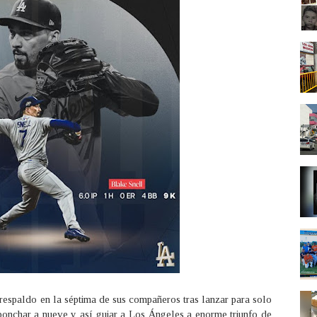
 respaldo en la séptima de sus compañeros tras lanzar para solo
y ponchar a nueve y así guiar a Los Ángeles a enorme triunfo de