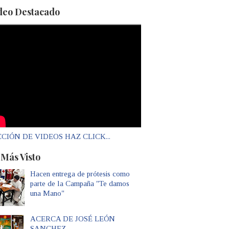
deo Destacado
CIÓN DE VIDEOS HAZ CLICK...
 Más Visto
Hacen entrega de prótesis como
parte de la Campaña "Te damos
una Mano"
ACERCA DE JOSÉ LEÓN
SANCHEZ...