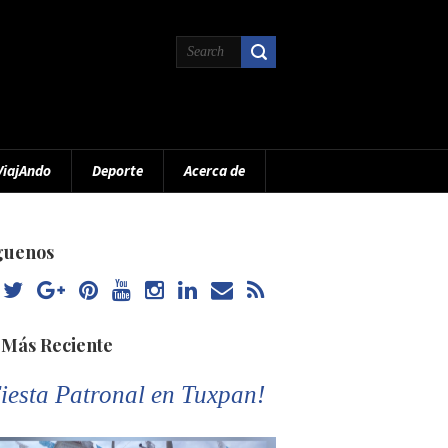
ViajAndo
Deporte
Acerca de
guenos
 Más Reciente
iesta Patronal en Tuxpan!