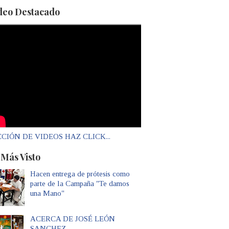
deo Destacado
CIÓN DE VIDEOS HAZ CLICK...
 Más Visto
Hacen entrega de prótesis como
parte de la Campaña "Te damos
una Mano"
ACERCA DE JOSÉ LEÓN
SANCHEZ...