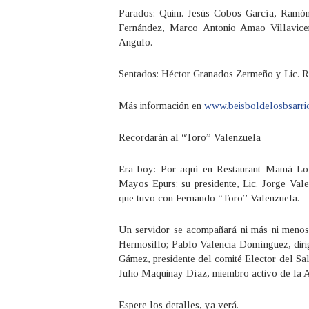
Parados: Quim. Jesús Cobos García, Ramón
Fernández, Marco Antonio Amao Villavicen
Angulo.
Sentados: Héctor Granados Zermeño y Lic. 
Más información en
www.beisboldelosbsarri
Recordarán al “Toro” Valenzuela
Era boy: Por aquí en Restaurant Mamá Loli
Mayos Epurs: su presidente, Lic. Jorge Vale
que tuvo con Fernando “Toro” Valenzuela.
Un servidor se acompañará ni más ni menos
Hermosillo; Pablo Valencia Domínguez, dirig
Gámez, presidente del comité Elector del Sa
Julio Maquinay Díaz, miembro activo de la 
Espere los detalles, ya verá.