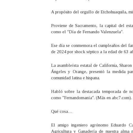
A propósito del orgullo de Etchohuaquila, mir
Proviene de Sacramento, la capital del es
como el "Día de Fernando Valenzuela".
Ese día se conmemora el cumpleaños del fam
de 2024 por shock séptico a la edad de 63 a
La asambleísta estatal de California, Sharon
Ángeles y Orange, presentó la medida par
comunidad latina e hispana.
Habló sobre la destacada temporada de n
como "Fernandomanía". (Más en abc7.com).
Qué cosa…
El amigo ingeniero agrónomo Eduardo Can
Agricultura y Ganadería de nuestra alma m