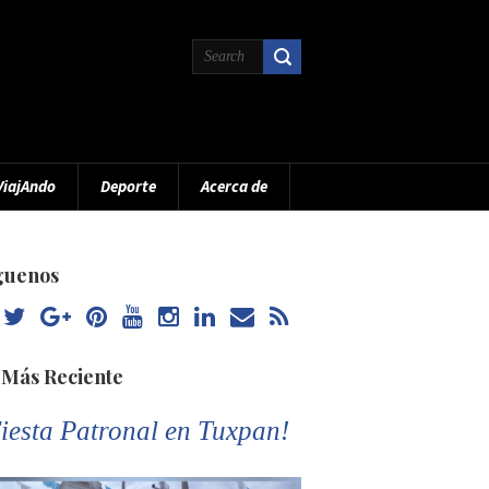
ViajAndo
Deporte
Acerca de
guenos
 Más Reciente
iesta Patronal en Tuxpan!