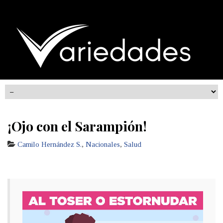
¡Ojo con el Sarampión!
Camilo Hernández S.
,
Nacionales
,
Salud