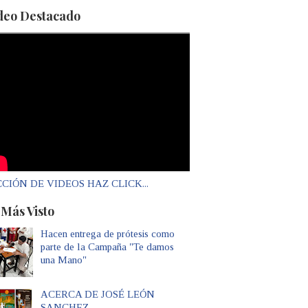
deo Destacado
CIÓN DE VIDEOS HAZ CLICK...
 Más Visto
Hacen entrega de prótesis como
parte de la Campaña "Te damos
una Mano"
ACERCA DE JOSÉ LEÓN
SANCHEZ...