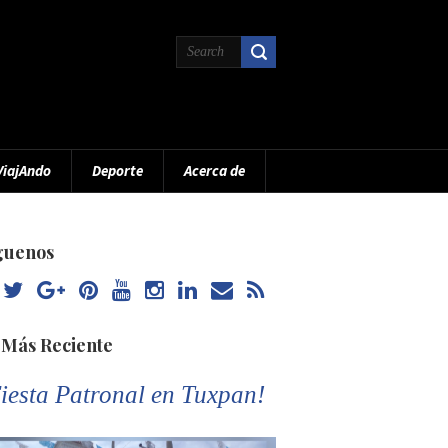
ViajAndo
Deporte
Acerca de
guenos
 Más Reciente
iesta Patronal en Tuxpan!