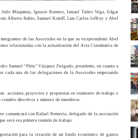
l, Julio Maquinay, Ignacio Romero, Ismael Tadeo Vega, Edgar
sús Alberto Rubio, Samuel Koiriff, Luis Carlos Joffroy y Abel
s integrantes de las Asocrodes en la que su vicepresidente Abel
nes relacionadas con la actualización del Acta Constitutiva de
Pedro Samuel “Pitín” Vázquez Delgado, presidente, en cuanto a
 por cada una de las delegaciones de la Asocrodes empezando
 sus acciones, proyectos y propuestas en reuniones de trabajo e
n-comités directivos y número de miembros.
se comunicará con Rafael Rentería, delegado de la asociación
 que será esa primera reunión de trabajo.
 aportación para la creación de un fondo económico de gastos