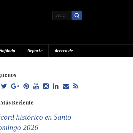
ViajAndo
Deporte
Acerca de
guenos
 Más Reciente
cord histórico en Santo
omingo 2026