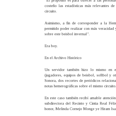
“El propósito es para ofrecer a las persona
costeño las estadísticas más relevantes de
circuito.
Asimismo, a fin de corresponder a la He
permitido poder realizar con más veracidad 
sobre este beisbol invernal”.
Era boy.
En el Archivo Histórico
Un servidor también hizo lo mismo en el
(jugadores, equipos de beisbol, softbol y ot
Sonora, dos recortes de periódicos relacion
notas hemerográficas sobre el mismo circuito
En este caso también recibí amable atenci
subdirectora del Recinto y Cintia Real Féli
honor, Melinda Cornejo Monge ye Hiram Isa