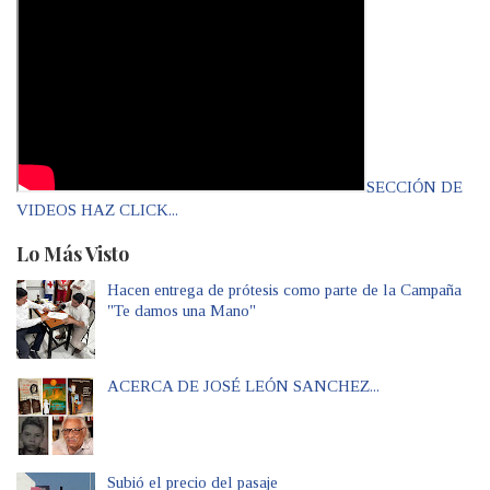
SECCIÓN DE
VIDEOS HAZ CLICK...
Lo Más Visto
Hacen entrega de prótesis como parte de la Campaña
"Te damos una Mano"
ACERCA DE JOSÉ LEÓN SANCHEZ...
Subió el precio del pasaje