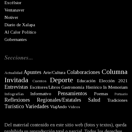
Excélsior
Ventanaver
Notiver
Diario de Xalapa
Al Calor Político
Gobernantes
Secciones...
Columna
Apuntes
Colaboraciones
Arte/Cultura
Actualidad
Invitada
Deporte
Educación
Elección 2021
Cuentos
Entrevistas
Escritores/Libros
Gastronomía
Histórico
In Memoriam
Pensamientos
Informativo
Poemas
Infografías
Portuario
Reflexiones
Regionales/Estatales
Salud
Tradiciones
Turístico
Variedades
ViajAndo
Videos
Del material contenido en este sitio web (fotos y textos), queda
prohibida su reproducción total o parcial. Todos los derechos