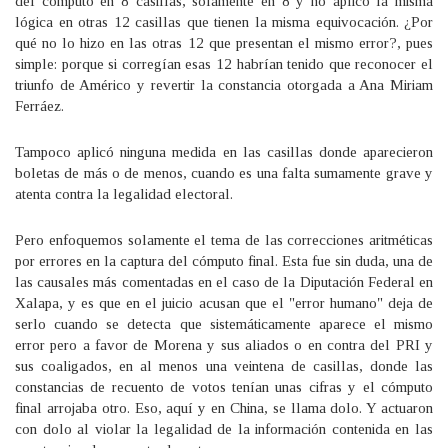
del cómputo en 8 casillas, solamente en 8 y no aplicó la misma
lógica en otras 12 casillas que tienen la misma equivocación. ¿Por
qué no lo hizo en las otras 12 que presentan el mismo error?, pues
simple: porque si corregían esas 12 habrían tenido que reconocer el
triunfo de Américo y revertir la constancia otorgada a Ana Miriam
Ferráez.
Tampoco aplicó ninguna medida en las casillas donde aparecieron
boletas de más o de menos, cuando es una falta sumamente grave y
atenta contra la legalidad electoral.
Pero enfoquemos solamente el tema de las correcciones aritméticas
por errores en la captura del cómputo final. Esta fue sin duda, una de
las causales más comentadas en el caso de la Diputación Federal en
Xalapa, y es que en el juicio acusan que el "error humano" deja de
serlo cuando se detecta que sistemáticamente aparece el mismo
error pero a favor de Morena y sus aliados o en contra del PRI y
sus coaligados, en al menos una veintena de casillas, donde las
constancias de recuento de votos tenían unas cifras y el cómputo
final arrojaba otro. Eso, aquí y en China, se llama dolo. Y actuaron
con dolo al violar la legalidad de la información contenida en las