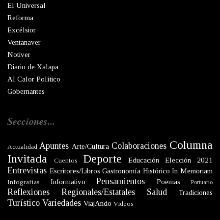
El Universal
Reforma
Excélsior
Ventanaver
Notiver
Diario de Xalapa
Al Calor Político
Gobernantes
Secciones...
Columna
Apuntes
Colaboraciones
Arte/Cultura
Actualidad
Invitada
Deporte
Educación
Elección 2021
Cuentos
Entrevistas
Escritores/Libros
Gastronomía
Histórico
In Memoriam
Pensamientos
Informativo
Poemas
Infografías
Portuario
Reflexiones
Regionales/Estatales
Salud
Tradiciones
Turístico
Variedades
ViajAndo
Videos