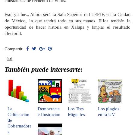
constancias de recuento de votos.
Eso, ya fue... Ahora será la Sala Superior del TEPJF, en la Ciudad
de México, la que tendrá todo en sus manos. Ellos tendrán la
oportunidad de hacer historia en Xalapa y limpiar el resultado
electoral.
Compartir:
También puede interesarte:
La
Democracia
Los Tres
Los plagios
Calificación
e Ilustración
Migueles
en la UV
de
Gobernadore
s