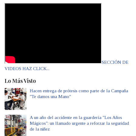
SECCIÓN DE
VIDEOS HAZ CLICK...
Lo Más Visto
Hacen entrega de prótesis como parte de la Campaña
"Te damos una Mano"
A un año del accidente en la guardería "Los Años
Mágicos": un llamado urgente a reforzar la seguridad
de la niñez