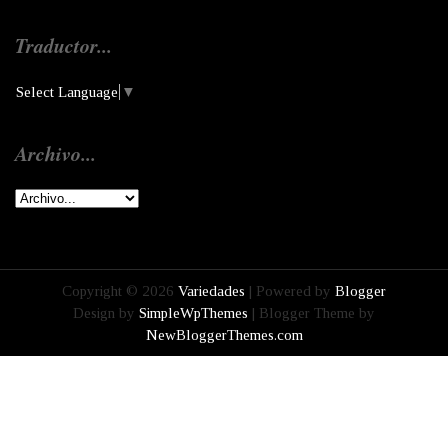
Traductor...
Select Language
▼
Archivo...
Copyright ©
2026
Variedades
| Powered by
Blogger
Design by
SimpleWpThemes
| Blogger Theme by
NewBloggerThemes.com