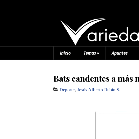
Inicio
Temas
»
Apuntes
Bats candentes a más 
Deporte
,
Jesús Alberto Rubio S.