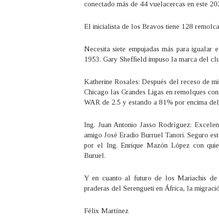
conectado más de 44 vuelacercas en este 2
El inicialista de los Bravos tiene 128 remolca
Necesita siete empujadas más para igualar 
1953. Gary Sheffield impuso la marca del cl
Katherine Rosales: Después del receso de mi
Chicago las Grandes Ligas en remolques con 6
WAR de 2.5 y estando a 81% por encima del b
Ing. Juan Antonio Jasso Rodríguez: Excelen
amigo José Eradio Burruel Tanori. Seguro est
por el Ing. Enrique Mazón López con quie
Buruel.
Y en cuanto al futuro de los Mariachis d
praderas del Serengueti en África, la migraci
Félix Martínez