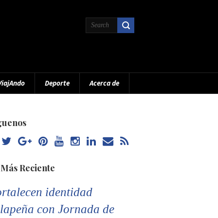
ViajAndo
Deporte
Acerca de
guenos
 Más Reciente
rtalecen identidad
lapeña con Jornada de