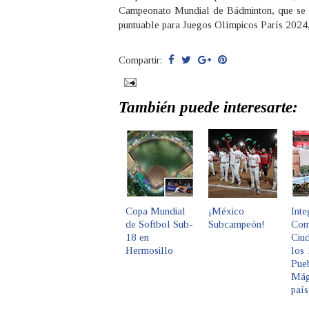
Campeonato Mundial de Bádminton, que se 
puntuable para Juegos Olímpicos París 2024
Compartir:
También puede interesarte:
Copa Mundial
¡México
Inte
de Softbol Sub-
Subcampeón!
Com
18 en
Ciu
Hermosillo
los
Pue
Mág
país