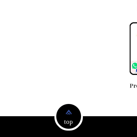
Pr
top