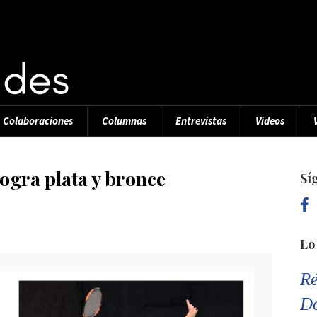
Colaboraciones
Columnas
Entrevistas
Videos
gra plata y bronce
Sí
Lo
Ré
D