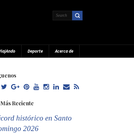
ViajAndo
Deporte
Acerca de
guenos
 Más Reciente
cord histórico en Santo
omingo 2026