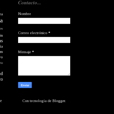
Contacto...
Nombre
ra
a
os
Correo electrónico
*
ón
as
ía
am
Mensaje
*
vo
rio
ud
co
te
Con tecnología de
Blogger
.