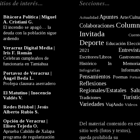
itios de interés...
Secciones...
Apuntes
Bitácora Política | Miguel
Arte/Cultu
Actualidad
A. Cristiani G.
Column
Colaboraciones
El incendio se apagó… la
Invitada
deuda con la población sigue
Cuent
ardiendo
Deporte
Educación
Elecci
Veracruz Digital Media |
Entrevist
2021
Iris F. Román
Escritores/Libros
Gastronom
Celebran cumpleaños de
Histórico
In Memori
funcionaria en Tamiahua
Informati
Infografías
Portavoz de Veracruz |
Pensamientos
Poemas
Portua
Ángel Beda L.
Reflexiones
Profepa clausura aserradero
Regionales/Estatales
Sal
El Matutino | Inocencio
Turísti
Tradiciones
Valdés V.
Variedades
ViajAndo
Videos
Redes Béisbol | Jesús
Alberto Rubio S.
Opción de Veracruz |
Del material contenido en es
Eliseo Tejeda O.
sitio web (fotos y textos),
Aprueba Cabildo de Xalapa
programa de regularización
queda prohibida su