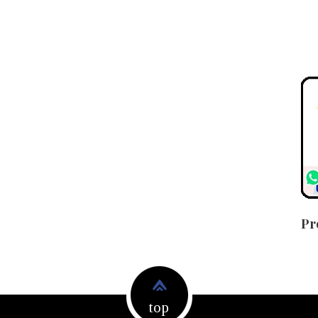
Pr
top