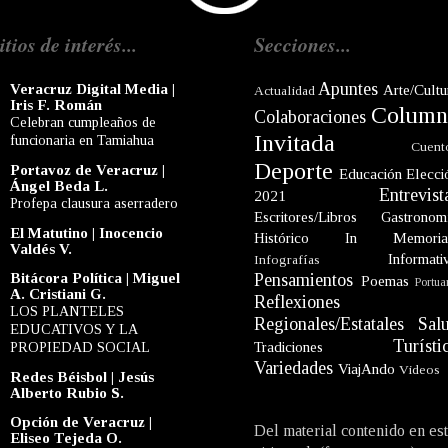
itios de interés...
Secciones...
Apuntes
Veracruz Digital Media |
Arte/Cultu
Actualidad
Iris F. Román
Column
Colaboraciones
Celebran cumpleaños de
Invitada
funcionaria en Tamiahua
Cuent
Deporte
Portavoz de Veracruz |
Educación
Elecci
Ángel Beda L.
Entrevist
2021
Profepa clausura aserradero
Escritores/Libros
Gastronom
El Matutino | Inocencio
Histórico
In Memori
Valdés V.
Informati
Infografías
Bitácora Política | Miguel
Pensamientos
Poemas
Portua
A. Cristiani G.
Reflexiones
LOS PLANTELES
Regionales/Estatales
Sal
EDUCATIVOS Y LA
Turísti
PROPIEDAD SOCIAL
Tradiciones
Variedades
ViajAndo
Videos
Redes Béisbol | Jesús
Alberto Rubio S.
Opción de Veracruz |
Del material contenido en es
Eliseo Tejeda O.