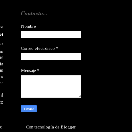
Contacto...
Nombre
ra
a
os
Correo electrónico
*
ón
as
ía
am
Mensaje
*
vo
rio
ud
co
te
Con tecnología de
Blogger
.