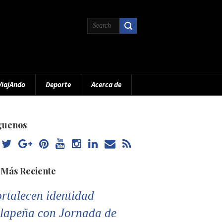
ViajAndo
Deporte
Acerca de
guenos
 Más Reciente
rtalecen identidad
lapeña con Jornada de