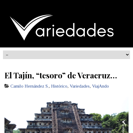
El Tajín, “tesoro” de Veracruz…
Camilo Hernández S.
,
Histórico
,
Variedades
,
ViajAndo