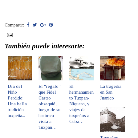
Compartir:
También puede interesarte:
Día del
El “regalo”
El
La tragedia
Niño
que Fidel
hermanamien
en San
Perdido:
Castro
to Tuxpan-
Juanico
Una bella
obsequió,
Niquero, y
tradición
luego de su
viajes de
tuxpeña...
histórica
tuxpeños a
visita a
Cuba…
Tuxpan…
Tuxpeños