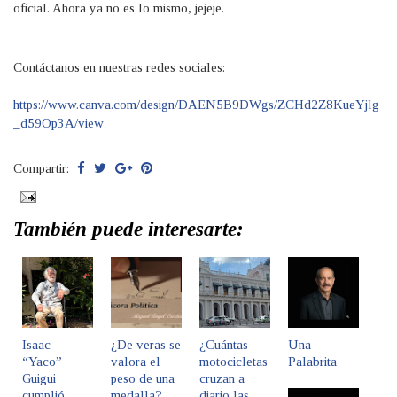
oficial. Ahora ya no es lo mismo, jejeje.
Contáctanos en nuestras redes sociales:
https://www.canva.com/design/DAEN5B9DWgs/ZCHd2Z8KueYjlg
_d59Op3A/view
Compartir:
También puede interesarte:
Isaac
¿De veras se
¿Cuántas
Una
“Yaco”
valora el
motocicletas
Palabrita
Guigui
peso de una
cruzan a
cumplió
medalla?
diario las