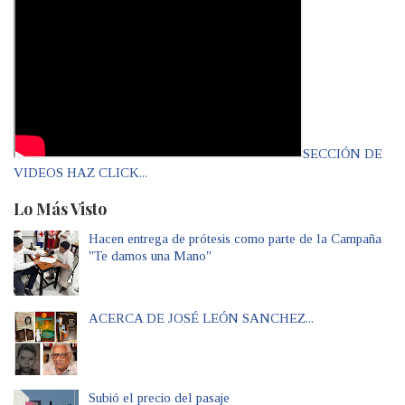
SECCIÓN DE
VIDEOS HAZ CLICK...
Lo Más Visto
Hacen entrega de prótesis como parte de la Campaña
"Te damos una Mano"
ACERCA DE JOSÉ LEÓN SANCHEZ...
Subió el precio del pasaje