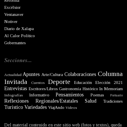
Reforma
Excélsior
Ventanaver
Notiver
Diario de Xalapa
Al Calor Político
Gobernantes
Secciones...
Columna
Apuntes
Colaboraciones
Arte/Cultura
Actualidad
Invitada
Deporte
Educación
Elección 2021
Cuentos
Entrevistas
Escritores/Libros
Gastronomía
Histórico
In Memoriam
Pensamientos
Informativo
Poemas
Infografías
Portuario
Reflexiones
Regionales/Estatales
Salud
Tradiciones
Turístico
Variedades
ViajAndo
Videos
Del material contenido en este sitio web (fotos y textos), queda