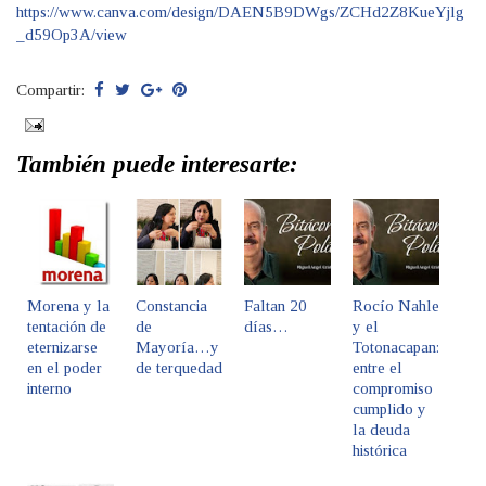
https://www.canva.com/design/DAEN5B9DWgs/ZCHd2Z8KueYjlg
_d59Op3A/view
Compartir:
También puede interesarte:
Morena y la
Constancia
Faltan 20
Rocío Nahle
tentación de
de
días…
y el
eternizarse
Mayoría…y
Totonacapan:
en el poder
de terquedad
entre el
interno
compromiso
cumplido y
la deuda
histórica