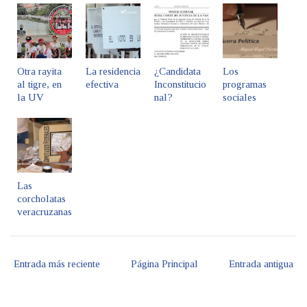
Otra rayita
La residencia
¿Candidata
Los
al tigre, en
efectiva
Inconstitucio
programas
la UV
nal?
sociales
Las
corcholatas
veracruzanas
Entrada más reciente
Página Principal
Entrada antigua