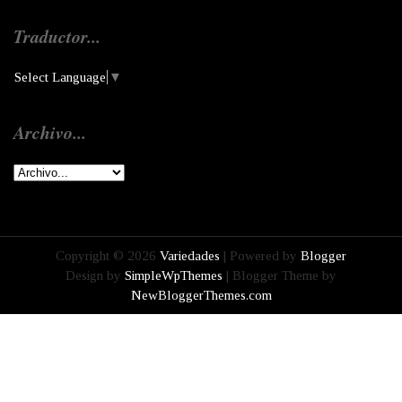
Traductor...
Select Language
▼
Archivo...
Copyright ©
2026
Variedades
| Powered by
Blogger
Design by
SimpleWpThemes
| Blogger Theme by
NewBloggerThemes.com