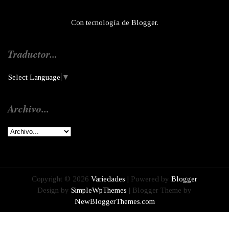
Con tecnología de
Blogger
.
Traductor...
Select Language
▼
Archivo...
Copyright ©
2026
Variedades
| Powered by
Blogger
Design by
SimpleWpThemes
| Blogger Theme by
NewBloggerThemes.com