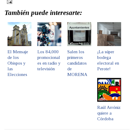
También puede interesarte:
El Mensaje
Los 84,000
Salen los
¡La súper
de los
promocional
primeros
bodega
Obispos y
es en radio y
candidatos
electoral en
las
televisión
de
Perote!
Elecciones
MORENA
Raúl Arróniz
quiere a
Córdoba