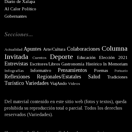
Diario de Xalapa
Al Calor Político
Gobernantes
Secciones...
Columna
Apuntes
Colaboraciones
Arte/Cultura
Actualidad
Invitada
Deporte
Educación
Elección 2021
Cuentos
Entrevistas
Escritores/Libros
Gastronomía
Histórico
In Memoriam
Pensamientos
Informativo
Poemas
Infografías
Portuario
Reflexiones
Regionales/Estatales
Salud
Tradiciones
Turístico
Variedades
ViajAndo
Videos
Del material contenido en este sitio web (fotos y textos), queda
prohibida su reproducción total o parcial. Todos los derechos
reservados (Variedades).