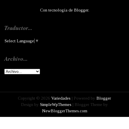
Con tecnología de
Blogger
.
Traductor...
Select Language
▼
Archivo...
Copyright ©
2026
Variedades
| Powered by
Blogger
Design by
SimpleWpThemes
| Blogger Theme by
NewBloggerThemes.com