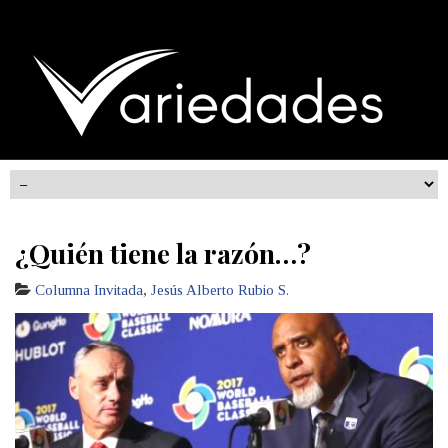
¿Quién tiene la razón…?
Columna Invitada
,
Jesús Alberto Rubio S.