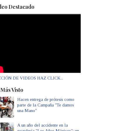
deo Destacado
CIÓN DE VIDEOS HAZ CLICK...
 Más Visto
Hacen entrega de prótesis como
parte de la Campaña "Te damos
una Mano"
A un año del accidente en la
guardería "Los Años Mágicos": un