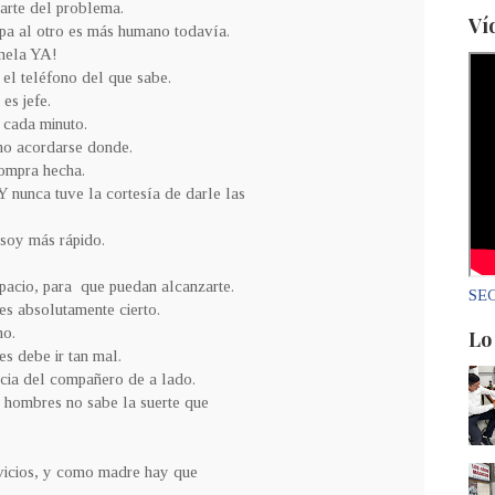
parte del problema.
Ví
lpa al otro es más humano todavía.
ámela YA!
 el teléfono del que sabe.
es jefe.
a cada minuto.
 no acordarse donde.
compra hecha.
. Y nunca tuve la cortesía de darle las
 soy más rápido.
spacio, para que puedan alcanzarte.
SEC
es absolutamente cierto.
mo.
Lo
es debe ir tan mal.
encia del compañero de a lado.
los hombres no sabe la suerte que
 vicios, y como madre hay que