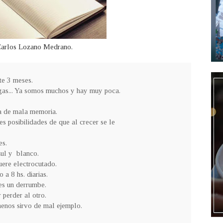
Carlos Lozano Medrano.
te 3 meses.
gas... Ya somos muchos y hay muy poca.
ma de mala memoria.
es posibilidades de que al crecer se le
es.
zul y blanco.
uere electrocutado.
a 8 hs. diarias.
 es un derrumbe.
 perder al otro.
menos sirvo de mal ejemplo.