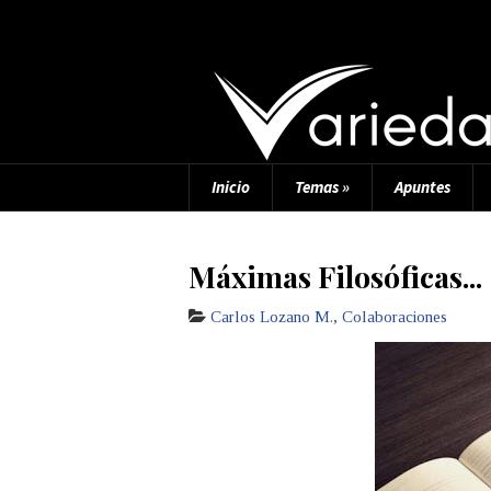
Inicio
Temas
»
Apuntes
Máximas Filosóficas...
Carlos Lozano M.
,
Colaboraciones