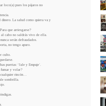
star loco(a) pues los pájaros no
tencia.
l dinero. La salud como quiera va y
¿Para que arriesgarse?
y al cabo no saldrás vivo de ella.
 nunca serán defraudados.
orta, no tengo apuro.
r culto.
 quedarse.
has puertas: ‘Jale y Empuje’.
s fumar y volar?
n cualquier rincón…
ale sombrilla.
ojo.
bóndigas.
a.