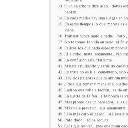
respetarla.
33. Si un pajarito te dice algo... debes e
hablan.
34. En cada madre hay una suegra en po
35. En estos tiempos lo que importa es e
viene.
36. Trabajar nunca mató a nadie... Pero 
37. No te tomes la vida en serio, al fin 
38. Felices los que nada esperan porque
39. El alcohol mata lentamente... No imp
40. La confusión esta clarísima.
41. Mátate estudiando y serás un cadáve
42. Lo triste no es ir al cementerio, sino
43. Hay dos palabras que te abrirán muc
44. ¿Para qué tomar y manejar si puede
45. Ladrón que roba a ladrón... se rie e
46. La suerte de la fea... a la bonita le v
47. Mas pronto cae un hablador... si es c
48. Más vale prevenir... que amamantar.
49. Sale más caro el caldo... si lleva al
50. Palo dado... adios loquita.
51. Ojos que no ven... pies que pisan cac