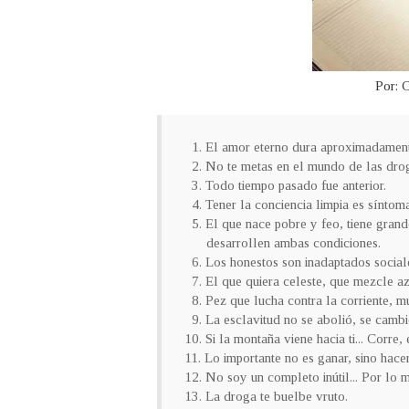
Por: 
1. El amor eterno dura aproximadamen
2. No te metas en el mundo de las dro
3. Todo tiempo pasado fue anterior.
4. Tener la conciencia limpia es sínto
5. El que nace pobre y feo, tiene grand
desarrollen ambas condiciones.
6. Los honestos son inadaptados social
7. El que quiera celeste, que mezcle a
8. Pez que lucha contra la corriente, m
9. La esclavitud no se abolió, se cambio 
10. Si la montaña viene hacia ti... Corre,
11. Lo importante no es ganar, sino hacer
12. No soy un completo inútil... Por lo 
13. La droga te buelbe vruto.