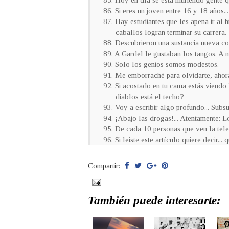
85. Hoy en día se está muriendo gente q
86. Si eres un joven entre 16 y 18 años..
87. Hay estudiantes que les apena ir al 
caballos logran terminar su carrera.
88. Descubrieron una sustancia nueva co
89. A Gardel le gustaban los tangos. A m
90. Solo los genios somos modestos.
91. Me emborraché para olvidarte, ahor
92. Si acostado en tu cama estás viendo 
diablos está el techo?
93. Voy a escribir algo profundo... Subsu
94. ¡Abajo las drogas!... Atentamente: L
95. De cada 10 personas que ven la televi
96. Si leiste este artículo quiere decir... 
Compartir:
También puede interesarte: