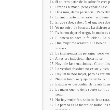
14. Si no eres parte de la solución eres 
15. Errar es humano, pero echarle la cu
16. Dios mío, dame paciencia... Pero d
17. Lo importante no es saber, sino tener
18. El que sabe, sabe... Y el que no sabe 
19. Yo no sufro de locura... La disfruto 
20. Es bueno dejar el trago, lo malo es
21. El dinero no hace la felicidad... La 
22. Una mujer me arrastró a la bebida..
gracias.
23. La inteligencia me persigue, pero yo
24. Antes era indeciso... ahora no sé.
25. Huye de las tentaciones... Claro, de
26. La verdad absoluta no existe y esto 
27. Hay un mundo mejor, pero es carísi
28. Ningún tonto se queja de serlo. No l
29. Estudiar es desconfiar de la intelig
30. La mujer que no tiene suerte con 
tiene.
31. No hay mujer fea, solo belleza rara.
32. La pereza es la madre de todos los