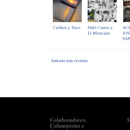
Carlitos y Tuxo
Fidel Castro y
AC
El Moncada
JOS
SAN
Entrada más reciente
Colaboradores,
S
Columnistas e