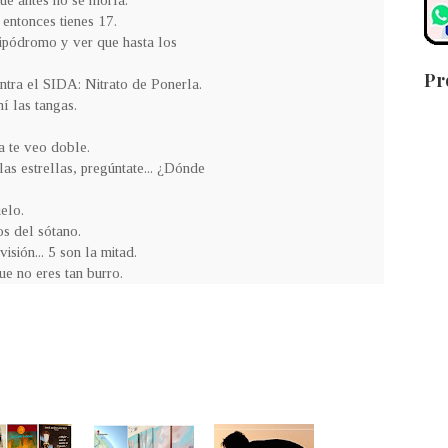
ue antes no se moría.
. entonces tienes 17.
hipódromo y ver que hasta los
Pr
ntra el SIDA: Nitrato de Ponerla.
í las tangas.
a te veo doble.
las estrellas, pregúntate... ¿Dónde
elo.
os del sótano.
sión... 5 son la mitad.
que no eres tan burro.