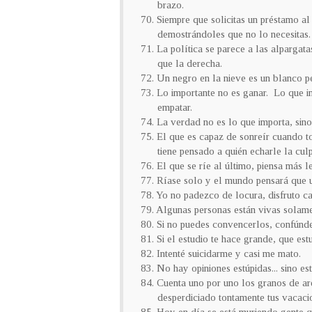
brazo.
70. Siempre que solicitas un préstamo a
demostrándoles que no lo necesitas.
71. La política se parece a las alpargat
que la derecha.
72. Un negro en la nieve es un blanco pe
73. Lo importante no es ganar. Lo que im
empatar.
74. La verdad no es lo que importa, sino
75. El que es capaz de sonreír cuando 
tiene pensado a quién echarle la culp
76. El que se ríe al último, piensa más l
77. Ríase solo y el mundo pensará que us
78. Yo no padezco de locura, disfruto ca
79. Algunas personas están vivas solamen
80. Si no puedes convencerlos, confúnde
81. Si el estudio te hace grande, que est
82. Intenté suicidarme y casi me mato.
83. No hay opiniones estúpidas... sino es
84. Cuenta uno por uno los granos de ar
desperdiciado tontamente tus vacacio