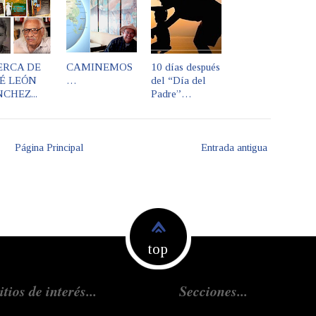
ERCA DE
CAMINEMOS
10 días después
É LEÓN
…
del “Día del
CHEZ...
Padre”…
Página Principal
Entrada antigua
top
itios de interés...
Secciones...