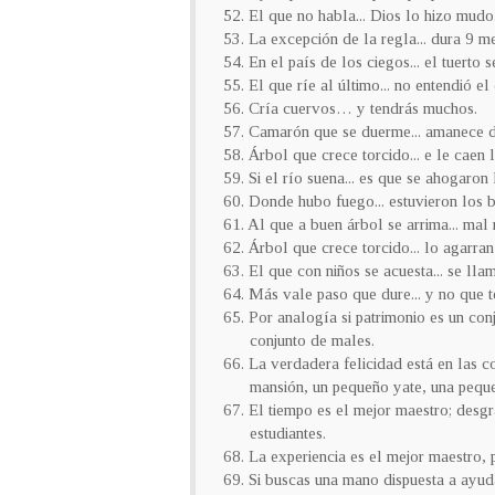
52. El que no habla... Dios lo hizo mudo
53. La excepción de la regla... dura 9 m
54. En el país de los ciegos... el tuerto 
55. El que ríe al último... no entendió el 
56. Cría cuervos… y tendrás muchos.
57. Camarón que se duerme... amanece d
58. Árbol que crece torcido... e le caen l
59. Si el río suena... es que se ahogaron 
60. Donde hubo fuego... estuvieron los
61. Al que a buen árbol se arrima... mal 
62. Árbol que crece torcido... lo agarra
63. El que con niños se acuesta... se ll
64. Más vale paso que dure... y no que t
65. Por analogía si patrimonio es un c
conjunto de males.
66. La verdadera felicidad está en las 
mansión, un pequeño yate, una pequeña
67. El tiempo es el mejor maestro; desg
estudiantes.
68. La experiencia es el mejor maestro, 
69. Si buscas una mano dispuesta a ayudar