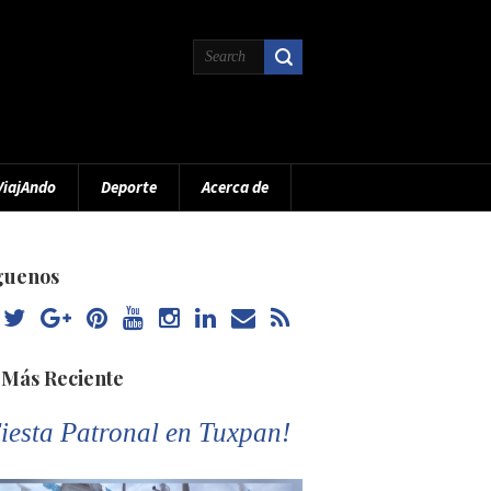
ViajAndo
Deporte
Acerca de
guenos
 Más Reciente
iesta Patronal en Tuxpan!