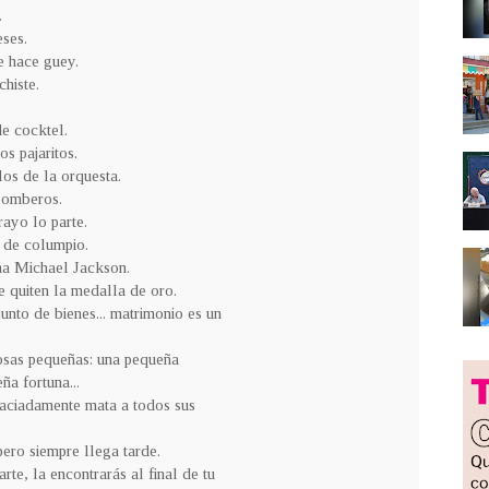
.
eses.
se hace guey.
chiste.
e cocktel.
os pajaritos.
los de la orquesta.
 bomberos.
rayo lo parte.
n de columpio.
ama Michael Jackson.
e quiten la medalla de oro.
onjunto de bienes... matrimonio es un
cosas pequeñas: una pequeña
 fortuna...
raciadamente mata a todos sus
pero siempre llega tarde.
te, la encontrarás al final de tu