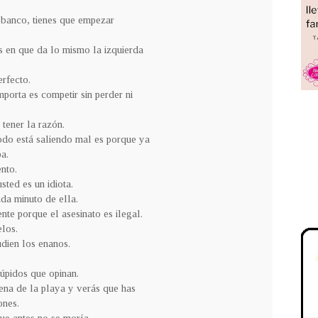
l banco, tienes que empezar
as en que da lo mismo la izquierda
rfecto.
porta es competir sin perder ni
 tener la razón.
todo está saliendo mal es porque ya
a.
ento.
ted es un idiota.
da minuto de ella.
te porque el asesinato es ilegal.
los.
udien los enanos.
túpidos que opinan.
ena de la playa y verás que has
nes.