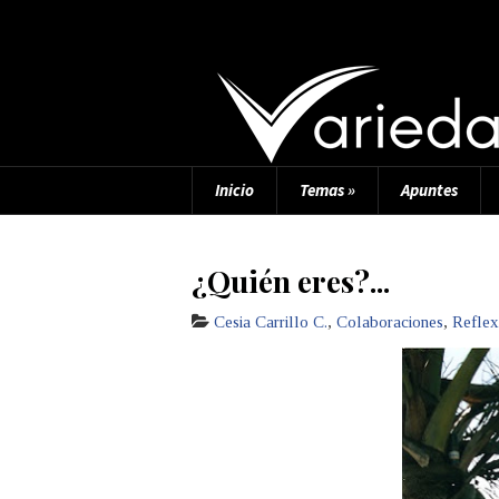
Inicio
Temas
»
Apuntes
¿Quién eres?...
Cesia Carrillo C.
,
Colaboraciones
,
Reflex