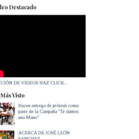
deo Destacado
CIÓN DE VIDEOS HAZ CLICK...
 Más Visto
Hacen entrega de prótesis como
parte de la Campaña "Te damos
una Mano"
ACERCA DE JOSÉ LEÓN
SANCHEZ...