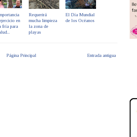
mportancia
Requerirá
El Día Mundial
ejercicio en
mucha limpieza
de los Océanos
 fría para
la zona de
alud...
playas
Página Principal
Entrada antigua