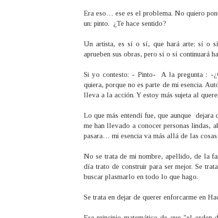
Era eso… ese es el problema. No quiero poner
un: pinto. ¿Te hace sentido?
Un artista, es sí o sí, que hará arte; sí o
aprueben sus obras, pero sí o sí continuará 
Si yo contesto: - Pinto- A la pregunta : -
quiera, porque no es parte de mi esencia. Aut
lleva a la acción. Y estoy más sujeta al quere
Lo que más entendí fue, que aunque dejara d
me han llevado a conocer personas lindas, a
pasara… mi esencia va más allá de las cosas
No se trata de mi nombre, apellido, de la fa
día trato de construir para ser mejor. Se tr
buscar plasmarlo en todo lo que hago.
Se trata en dejar de querer enforcarme en Ha
Ese principio matemático de que
"el orden d