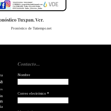
onóstico Tuxpan, Ver.
Pronóstico de Tutiempo.net
Contacto...
Nombre
ra
a
os
Correo electrónico
*
ón
as
ía