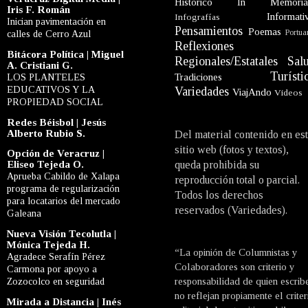
Histórico
In Memori
Iris F. Román
Informati
Infografías
Inician pavimentación en
Pensamientos
Poemas
Portua
calles de Cerro Azul
Reflexiones
Bitácora Política | Miguel
Regionales/Estatales
Sal
A. Cristiani G.
Turísti
LOS PLANTELES
Tradiciones
EDUCATIVOS Y LA
Variedades
ViajAndo
Videos
PROPIEDAD SOCIAL
Redes Béisbol | Jesús
Alberto Rubio S.
Del material contenido en es
sitio web (fotos y textos),
Opción de Veracruz |
Eliseo Tejeda O.
queda prohibida su
Aprueba Cabildo de Xalapa
reproducción total o parcial.
programa de regularización
Todos los derechos
para locatarios del mercado
reservados (Variedades).
Galeana
Nueva Visión Tecolutla |
Mónica Tejeda H.
“La opinión de Columnistas y
Agradece Serafín Pérez
Colaboradores son criterio y
Carmona por apoyo a
Zozocolco en seguridad
responsabilidad de quien escrib
no reflejan propiamente el criter
Mirada a Distancia | Inés