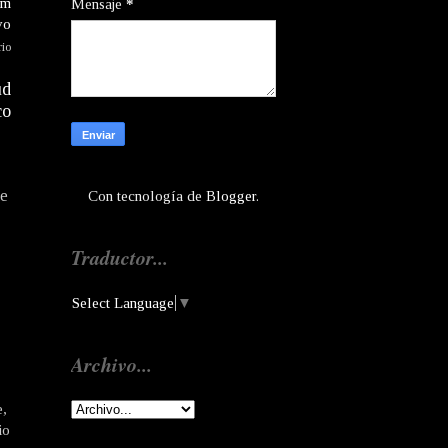
am
Mensaje
*
vo
rio
ud
co
te
Con tecnología de
Blogger
.
Traductor...
Select Language
▼
Archivo...
e,
io