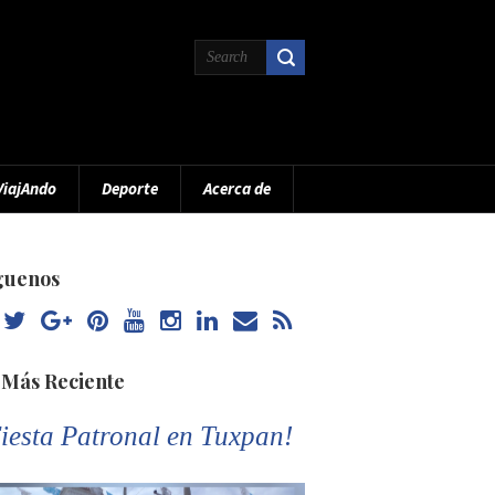
ViajAndo
Deporte
Acerca de
guenos
 Más Reciente
iesta Patronal en Tuxpan!